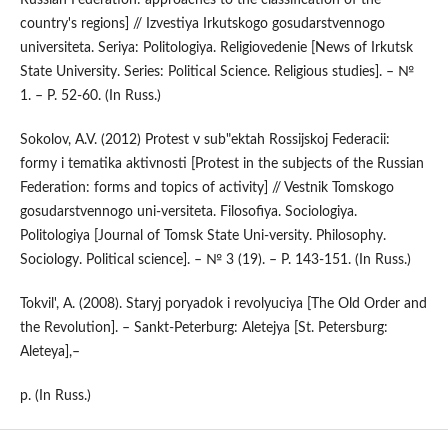
Russian Federation: approaches to the classification of the
country's regions] // Izvestiya Irkutskogo gosudarstvennogo
universiteta. Seriya: Politologiya. Religiovedenie [News of Irkutsk
State University. Series: Political Science. Religious studies]. – №
1. – P. 52-60. (In Russ.)
Sokolov, A.V. (2012) Protest v sub"ektah Rossijskoj Federacii:
formy i tematika aktivnosti [Protest in the subjects of the Russian
Federation: forms and topics of activity] // Vestnik Tomskogo
gosudarstvennogo uni-versiteta. Filosofiya. Sociologiya.
Politologiya [Journal of Tomsk State Uni-versity. Philosophy.
Sociology. Political science]. – № 3 (19). – P. 143-151. (In Russ.)
Tokvil', A. (2008). Staryj poryadok i revolyuciya [The Old Order and
the Revolution]. – Sankt-Peterburg: Aletejya [St. Petersburg:
Aleteya],–
p. (In Russ.)