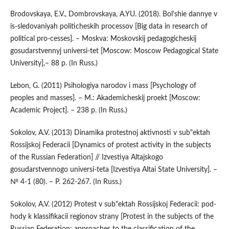
Brodovskaya, E.V., Dombrovskaya, A.YU. (2018). Bol'shie dannye v
is-sledovaniyah politicheskih processov [Big data in research of
political pro-cesses]. – Moskva: Moskovskij pedagogicheskij
gosudarstvennyj universi-tet [Moscow: Moscow Pedagogical State
University],– 88 p. (In Russ.)
Lebon, G. (2011) Psihologiya narodov i mass [Psychology of
peoples and masses]. – M.: Akademicheskij proekt [Moscow:
Academic Project]. – 238 p. (In Russ.)
Sokolov, A.V. (2013) Dinamika protestnoj aktivnosti v sub"ektah
Rossijskoj Federacii [Dynamics of protest activity in the subjects
of the Russian Federation] // Izvestiya Altajskogo
gosudarstvennogo universi-teta [Izvestiya Altai State University]. –
№ 4-1 (80). – P. 262-267. (In Russ.)
Sokolov, A.V. (2012) Protest v sub"ektah Rossijskoj Federacii: pod-
hody k klassifikacii regionov strany [Protest in the subjects of the