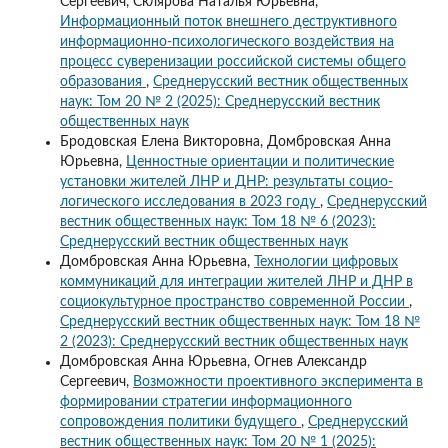
Сергеевич, Склярова Наталья Юрьевна,
Информационный поток внешнего деструктивного
информационно-психологического воздействия на
процесс суверенизации российской системы общего
образования
,
Среднерусский вестник общественных
наук: Том 20 № 2 (2025): Среднерусский вестник
общественных наук
Бродовская Елена Викторовна, Домбровская Анна
Юрьевна,
Ценностные ориентации и политические
установки жителей ЛНР и ДНР: результаты социо-
логического исследования в 2023 году
,
Среднерусский
вестник общественных наук: Том 18 № 6 (2023):
Среднерусский вестник общественных наук
Домбровская Анна Юрьевна,
Технологии цифровых
коммуникаций для интеграции жителей ЛНР и ДНР в
социокультурное пространство современной России
,
Среднерусский вестник общественных наук: Том 18 №
2 (2023): Среднерусский вестник общественных наук
Домбровская Анна Юрьевна, Огнев Александр
Сергеевич,
Возможности проективного эксперимента в
формировании стратегии информационного
сопровождения политики будущего
,
Среднерусский
вестник общественных наук: Том 20 № 1 (2025):