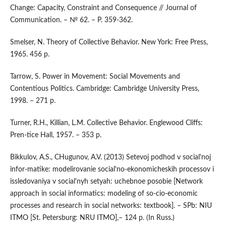
Change: Capacity, Constraint and Consequence // Journal of
Communication. – № 62. – P. 359-362.
Smelser, N. Theory of Collective Behavior. New York: Free Press,
1965. 456 p.
Tarrow, S. Power in Movement: Social Movements and
Contentious Politics. Cambridge: Cambridge University Press,
1998. – 271 p.
Turner, R.H., Killian, L.M. Collective Behavior. Englewood Cliffs:
Pren-tice Hall, 1957. – 353 p.
Bikkulov, A.S., CHugunov, A.V. (2013) Setevoj podhod v social'noj
infor-matike: modelirovanie social'no-ekonomicheskih processov i
issledovaniya v social'nyh setyah: uchebnoe posobie [Network
approach in social informatics: modeling of so-cio-economic
processes and research in social networks: textbook]. – SPb: NIU
ITMO [St. Petersburg: NRU ITMO],– 124 p. (In Russ.)