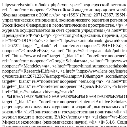
https://orelvestnik.ru/index.php/srvon
<p>«Среднерусский вестник о
rel="noreferrer noopener">Российской академии народного хо
Журнал издается с 2006 г.</p> <p>ISSN (Print): 2071-2367, IS
управленческих отношений, экономического развития регионо
Российской Федерации в геополитическим пространстве.</p> <p
журнала осуществляется за счет средств учредителя (<a href="ht
Президенте РФ</a>).</p> <p><strong>Индексация, перечни, архивиро
id="996">DOAJ</a>, <a href="https://vak.minobrnauki.gov.ru/documen
id=26725" target="_blank" rel="noreferrer noopener">РИНЦ</a>, <a
noopener">CrossRef</a>, <a href="https://v2.sherpa.ac.uk/id/publi
href="https://www.rsl.ru/" target="_blank" rel="noreferrer noope
rel="noreferrer noopener">Google Scholar</a>, <a href="https://
noopener">Mendeley</a>, <a href="https://hinari.summon.serialss
noopener">Research4Life</a>, <a href="https://www.lens.org/lens/sea
q=source.issn:20712367&amp;p=0&amp;n=10&amp;s=_score&amp;d=
target="_blank" rel="noreferrer noopener">lens.org</a>, <a href
target="_blank" rel="noreferrer noopener">OpenAIRE</a>, <a href=
href="https://scholar.archive.org/search?
q=%D0%A1%D1%80%D0%B5%D0%B4%D0%BD%D0%B5%D
target="_blank" rel="noreferrer noopener">Internet Archive 
рецензируемых научных журналов и изданий, выпускаемых в Р
жизнь</li> <li>Политология и государственная политика</li> 
журнал входит в перечень ВАК:</strong></p> <ul class="wp-block-
Мировая экономика (экономические науки),</li> <li>5.4.6. Соци