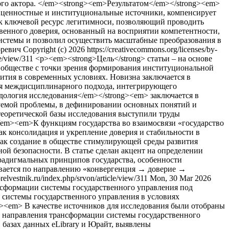
ого актора. </em><strong><em>Результатом</em></strong><em>
е, ценностные и институциональные источники, компенсирует
ак ключевой ресурс легитимноси, позволяющий проводить
венного доверия, основанный на восприятии компетентности,
системы и позволил осуществить масштабные преобразования в
оревич
Copyright (c) 2026 https://creativecommons.org/licenses/by-
cle/view/311
<p><em><strong>Цель</strong> статьи – на основе
 обществе с точки зрения формирования институциональной
ития в современных условиях. Новизна заключается в
ния междисциплинарного подхода, интегрирующего
дология исследования</em></strong><em> заключается в
дуемой проблемы, в дефинировании основных понятий и
теоретической базы исследования выступили труды
</em><em>К функциям государства во взаимосвязи «государство
ак консолидация и укрепление доверия и стабильности в
ак создание в обществе стимулирующей среды развития
й безопасности. В статье сделан акцент на определении
арадигмальных принципов государства, особенности
ивается по направлению «конвергенция → доверие →
/orelvestnik.ru/index.php/srvon/article/view/311
Mon, 30 Mar 2026
нсформации системы государственного управления под
системы государственного управления в условиях
<em> В качестве источников для исследования были отобраны
 направления трансформации системы государственного
базах данных eLibrary и Юрайт, выявлены