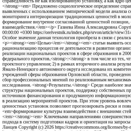
справедливость не как изолированную установку, а как ядро
</strong><em> Предложено социологическое определение справ
выявленных с использованием эмпирической модели анализа с
мониторинга интериоризации традиционных ценностей в молоде
формирование внутренне согласованной ценностной позиции, с
взаимодействия.</em></p>
Газиева Инна Александровна
Copyri
00:00:00 +0300
https://orelvestnik.ru/index.php/srvon/article/view/3
Особое значение данная технология приобрела в связи с реал
<p><strong><em>Целью</em></strong><em> статьи выявить ос
рационализацию процессов ее деятельности в развитии органи
реализации национальных проектов в сфере образования в 2006
федерального проектов,<strong>:</strong> в том числе из тех
проектного управления; 2) в рамках вторичного анализа резул
Ямало-Ненецкого автономного округа исследована их компетент
учреждений сферы образования Орловской области, проведенн
сбор профессиональных мнений по реализованным механизмам 
исследования. <strong>Результаты.</strong> Среди наиболее 
структуры национальных проектов, поддержку собственных пр
источников финансирования и продуманную информационную к
в реализацию мероприятий проектов. При этом уровень вовлече
ценностных установок позволяют прогнозировать риски и повы
<em>формирование культуры взаимодействия с внешними стейк
</em></strong><em> Ключевыми направлениями совершенствова
подхода в систему подготовки кадров и ориентация на запросы
Ланцев
Copyright (c) 2026 https://creativecommons.org/licenses/by-