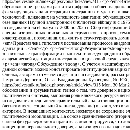
https://orelvestnik.ru/index.php/srvon/article/view/315
<p><em>Интег
обусловленное трендами развития цифрового общества дополнен
фокусирующихся на интеграции иностранных студентов и школ
технологий, влияющих на успешность адаптации обучающихся
базе данных Научной электронной библиотеки elibrary.ru с 197
исследований на elibrary.ru с 2000 по 2025 г. Сбор информац
специализированных поисковых инструментов, запросов, сема
кластеризации, позволивших выявить и структурировать доми
<em>Представлена типология исследования процессов академи
адаптации». </em></p> <p><em><strong>Результаты</strong> н
значительные трансформации в контексте международного обр
академической адаптации иностранцев в цифровой среде, явля
<p><em><strong>Обсуждение</strong>. С учетом масштабируем
данной области можно констатировать институционализацию п
Однако, авторами отмечается дефицит исследований, рассмат
Петрович Дерюгин , Ольга Владимировна Кузнецова , Ян Юй 
https://orelvestnik.ru/index.php/srvon/article/view/315
Mon, 30 Mar 2
обосновании и аргументации тезиса о том, что доверие к нац
политической системы, выполняя роль ключевого ресурса лег
исследования представлен сравнительный анализ эволюции по
(легитимность, социальный капитал, доверие) выявил, что в з
акторами. В незападных контекстах, несмотря на сохранение 
политической мобилизации. На основе сравнительного (втори
сильна фигура верховного правителя, демонстрируется, что д
концепцию персонального доверия, анализируя его парадоксал