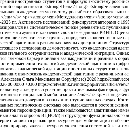
рация иностранных студентов в цифровую экосистему российски
ной современности. <strong>Цель</strong> <strong>исследовани
ьников в академическую систему российских образовательных 
 </em></p> <p><strong><em>Методология</em></strong><em> и
5-2025 г.г. Активность исследований фиксируется авторами с 199
ии базировался на систематическом поиске релевантных публика
нтического аудита и ключевых слов в базе данных РИНЦ. Оцен
нирующие тематические группы, определить количественные пар
ческой адаптации в различных научных дисциплинах. Структур
астоящего исследования демонстрируют, что академическая адап
азовательного сотрудничества и академической миграции. Одн
ется языковой барьер в онлайн‑взаимодействии и разница в обр
ости применения технологий академической адаптации в цифров
онятия академической адаптации иностранных студентов как зн
ривающих взаимосвязь академической адаптации с различными а
, Алексеева Ольга Максимовна
Copyright (c) 2026 https://creativec
026 00:00:00 +0300
https://orelvestnik.ru/index.php/srvon/article/vie
иональному лидеру выступает не просто значимым фактором, а 
итимности и социальной мобилизации.</em></p> <p><strong><e
литического доверия в разных институциональных средах. Конт
ападных политических системах оно выражается в росте значени
элементов персонификации, также наблюдаются адаптивные изме
чный анализ опросов ВЦИОМ) и структурно-функционального ана
оверие становится решающим ресурсом для мобилизации и обеспе
ьную природу: являясь ресурсом укрепления системной легитим