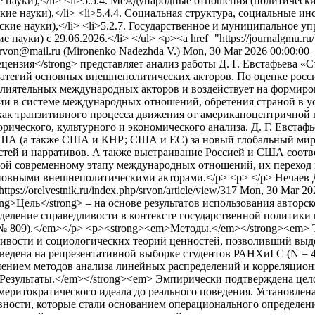
ауки),</li> <li>5.5.4. Международные отношения (политические 
кие науки),</li> <li>5.4.4. Социальная структура, социальные инс
е науки),</li> <li>5.2.7. Государственное и муниципальное упра
ауки) с 29.06.2026.</li> </ul> <p><a href="https://journalgmu.
srvon@mail.ru (Mironenko Nadezhda V.)
Mon, 30 Mar 2026 00:00:00
цензия</strong> представляет анализ работы Д. Г. Евстафьева 
тегий основных внешнеполитических акторов. По оценке российс
 влиятельных международных акторов и воздействует на формир
ии в системе международных отношений, обретения страной в у
как транзитивного процесса движения от американоцентричной 
ического, культурного и экономического анализа. Д. Г. Евстаф
США (а также США и КНР; США и ЕС) за новый глобальный мир ф
ей и нарративов. А также выстраивание Россией и США соотве
ой современному этапу международных отношений, их переход 
сновными внешнеполитическими акторами.</p> <p> </p>
Нечаев
https://orelvestnik.ru/index.php/srvon/article/view/317
Mon, 30 Mar 20
ng>Цель</strong> – на основе результатов использования авторс
еделение справедливости в контексте государственной политик
. № 809).</em></p> <p><strong><em>Методы.</em></strong><em> 
ости и социологических теорий ценностей, позволивший выдел
ведена на репрезентативной выборке студентов РАНХиГС (N = 4
енением методов анализа линейных распределений и корреляцио
Результаты.</em></strong><em> Эмпирически подтверждена цело
 меритократического идеала до реального поведения. Установлен
вности, которые стали основанием операционального определени