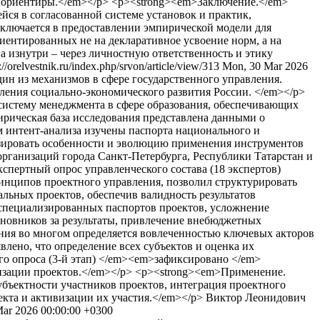
е ориентиры.</em></p> <p><strong><em>Заключение.</em>
ся в согласованной системе установок и практик,
аключается в предоставлении эмпирической модели для
ентированных не на декларативное усвоение норм, а на
 изнутри – через личностную ответственность и этику
://orelvestnik.ru/index.php/srvon/article/view/313
Mon, 30 Mar 2026
ин из механизмов в сфере государственного управления.
ления социально-экономического развития России. </em></p>
систему менеджмента в сфере образования, обеспечивающих
ирическая база исследования представлена данными о
ом интент-анализа изучены паспорта национального и
атизировать особенности и эволюцию применения инструментов
 организаций города Санкт-Петербурга, Республики Татарстан и
спертный опрос управленческого состава (18 экспертов)
инципов проектного управления, позволил структурировать
ьных проектов, обеспечив валидность результатов
х специализированных паспортов проектов, усложнение
иновников за результаты, привлечение внебюджетных
ия во многом определяется вовлеченностью ключевых акторов
лено, что определение всех субъектов и оценка их
го опроса (3-й этап) </em><em>зафиксировано </em>
изации проектов.</em></p> <p><strong><em>Применение.
ъектности участников проектов, интеграция проектного
екта и активизации их участия.</em></p>
Виктор Леонидович
ar 2026 00:00:00 +0300