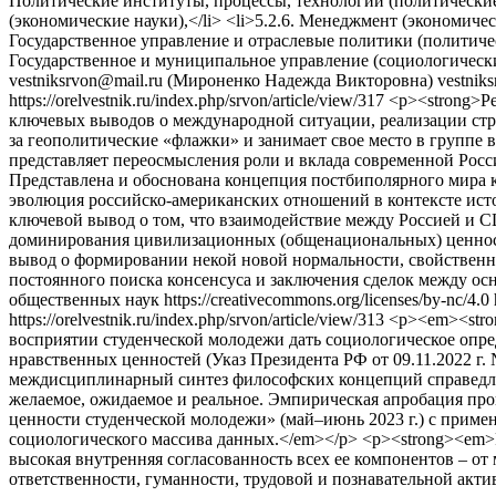
Политические институты, процессы, технологии (политические н
(экономические науки),</li> <li>5.2.6. Менеджмент (экономичес
Государственное управление и отраслевые политики (политически
Государственное и муниципальное управление (социологические н
vestniksrvon@mail.ru (Мироненко Надежда Викторовна)
vestnik
https://orelvestnik.ru/index.php/srvon/article/view/317
<p><strong>Ре
ключевых выводов о международной ситуации, реализации стра
за геополитические «флажки» и занимает свое место в группе
представляет переосмысления роли и вклада современной Росс
Представлена и обоснована концепция постбиполярного мира 
эволюция российско-американских отношений в контексте истор
ключевой вывод о том, что взаимодействие между Россией и 
доминирования цивилизационных (общенациональных) ценност
вывод о формировании некой новой нормальности, свойственн
постоянного поиска консенсуса и заключения сделок между о
общественных наук https://creativecommons.org/licenses/by-nc/4.0
https://orelvestnik.ru/index.php/srvon/article/view/313
<p><em><stro
восприятии студенческой молодежи дать социологическое опр
нравственных ценностей (Указ Президента РФ от 09.11.2022 г
междисциплинарный синтез философских концепций справедлив
желаемое, ожидаемое и реальное. Эмпирическая апробация про
ценности студенческой молодежи» (май–июнь 2023 г.) с прим
социологического массива данных.</em></p> <p><strong><em>
высокая внутренняя согласованность всех ее компонентов – от
ответственности, гуманности, трудовой и познавательной акти