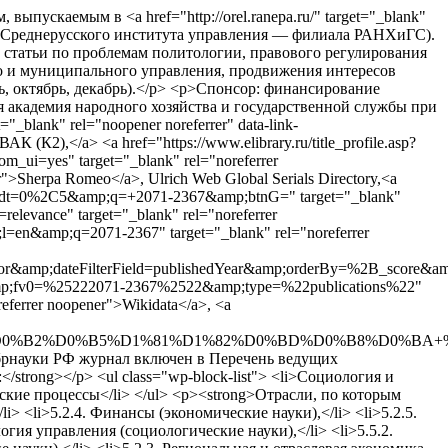
ускаемым в <a href="http://orel.ranepa.ru/" target="_blank"
азе Среднерусского института управления — филиала РАНХиГС).
ны статьи по проблемам политологии, правового регулирования
о и муниципального управления, продвижения интересов
ь, октябрь, декабрь).</p> <p>Спонсор: финансирование
йская академия народного хозяйства и государственной службы при
_blank" rel="noopener noreferrer" data-link-
К (К2),</a> <a href="https://www.elibrary.ru/title_profile.asp?
om_ui=yes" target="_blank" rel="noreferrer
er">Sherpa Romeo</a>, Ulrich Web Global Serials Directory,<a
mp;as_sdt=0%2C5&amp;q=+2071-2367&amp;btnG=" target="_blank"
levance" target="_blank" rel="noreferrer
;l=en&amp;q=2071-2367" target="_blank" rel="noreferrer
amp;dateFilterField=publishedYear&amp;orderBy=%2B_score&amp;
f0=q&amp;fv0=%25222071-2367%2522&amp;type=%22publications%22"
eferrer noopener">Wikidata</a>, <a
D0%B2%D0%B5%D1%81%D1%82%D0%BD%D0%B8%D0%BA+
инобрнауки РФ журнал включен в Перечень ведущих
ong></p> <ul class="wp-block-list"> <li>Социология и
ские процессы</li> </ul> <p><strong>Отрасли, по которым
i> <li>5.2.4. Финансы (экономические науки),</li> <li>5.2.5.
огия управления (социологические науки),</li> <li>5.5.2.