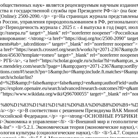
бщественных наук» является рецензируемым научным изданием, вып
зяйства и государственной службы при Президенте РФ</a> (на б
SN (Online): 2500-2090.</p> <p>На страницах журнала представле
в России, управления природопользованием в РФ, региональног
>Периодичность журнала с 2025 г. - 4 выпуска в год (март, июл
tp://ranepa.ru/" target="_blank" rel="noreferrer noopener">Росси
вание: </strong><a href="https://doaj.org/toc/2500-2090" target="
ts#tab=_tab:editions~" target="_blank" rel="noreferrer noopener">ВА
 href="https://search.crossref.org/search/works?q=2071-2367&amp;fr
cation/45630?template=romeo" target="_blank" rel="noreferrer noopen
ner"> РГБ</a>, <a href="https://scholar.google.ru/scholar?hl=ru&a
www.mendeley.com/search/?page=1&amp;query=2071-2367&amp;sortBy=re
olutions.com/#!/search?pn=1&amp;ho=f&amp;include.ft.matches=f&amp
rch/scholar/list?
%2B&amp;f=false&amp;e=false&amp;l=en&amp;authorField=author&
="https://explore.openaire.eu/search/advanced/research-outcomes?
"https://www.wikidata.org/wiki/Q96700055" target="_blank" rel="nor
1%80%D1%83%D1%81%D1%81%D0%BA%D0%B8%D0%B9+%
Scholar</a></p> <p>В соответствии с решением Президиума ВАК М
оссийской Федерации.</p> <p><strong>ОСНОВНЫЕ РУБРИКИ:</str
<li>Экономика и управление</li> <li>Внешний мир и геополитиче
list"> <li>5.2.1. Экономическая теория (экономические науки),</l
ология культуры (социологические науки),</li> <li>5.4.7. Социол