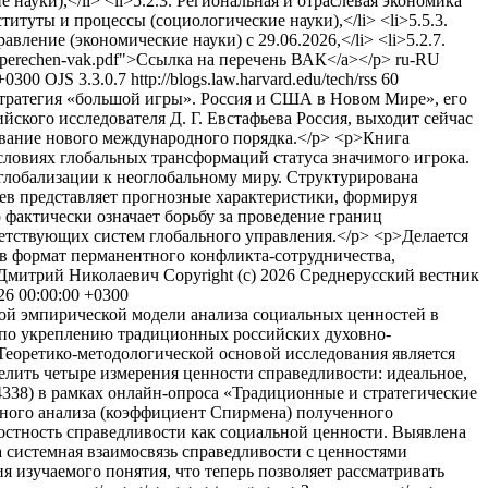
науки),</li> <li>5.2.3. Региональная и отраслевая экономика
титуты и процессы (социологические науки),</li> <li>5.5.3.
вление (экономические науки) с 29.06.2026,</li> <li>5.2.7.
ru/perechen-vak.pdf">Ссылка на перечень ВАК</a></p>
ru-RU
 +0300
OJS 3.3.0.7
http://blogs.law.harvard.edu/tech/rss
60
«Стратегия «большой игры». Россия и США в Новом Мире», его
кого исследователя Д. Г. Евстафьева Россия, выходит сейчас
ование нового международного порядка.</p> <p>Книга
словиях глобальных трансформаций статуса значимого игрока.
глобализации к неоглобальному миру. Структурирована
ьев представляет прогнозные характеристики, формируя
актически означает борьбу за проведение границ
тствующих систем глобального управления.</p> <p>Делается
в формат перманентного конфликта-сотрудничества,
 Дмитрий Николаевич
Copyright (c) 2026 Среднерусский вестник
26 00:00:00 +0300
кой эмпирической модели анализа социальных ценностей в
и по укреплению традиционных российских духовно-
Теоретико-методологической основой исследования является
ить четыре измерения ценности справедливости: идеальное,
338) в рамках онлайн-опроса «Традиционные и стратегические
нного анализа (коэффициент Спирмена) полученного
стность справедливости как социальной ценности. Выявлена
а системная взаимосвязь справедливости с ценностями
я изучаемого понятия, что теперь позволяет рассматривать