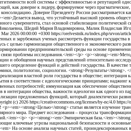
легитимности всей системы с эффективностью и репутацией одн
ющей, как доверие к лидеру, формируемое через прагматически
и консолидацию. Доверие Президенту России рассматривается к
><em>Делается вывод, что устойчивый высокий уровень общест
нного суверенитета, стал основой стабилизации политической 
Николаевна, Шедий Мария Владимировна, Малик Владислав Иг
 Mar 2026 00:00:00 +0300
https://orelvestnik.ru/index.php/srvon/arti
енных и зарубежных ученых рассмотреть функции государства в
усь с целью гармонизации общественного и экономического разв
в формировании предпринимательской среды на основе примене
и связи проблемы исследования.</em></p> <p><strong><em>Мето
зации и обобщения научных представлений относительно иссле
шего определение функций и действий государства. В качестве 
мики, политологии, социологии. <strong>Результаты</strong>. 
реализация властной роли государства в обществе; интеграция к
ытия в соответствии с идеологическими принципами; наджинг к
венных потребностей; иммунизация как обеспечение общественно
в в интеграции общества, важности идеологии как одного из п
еализации предложенных функций, который диалектически разв
yright (c) 2026 https://creativecommons.org/licenses/by-nc/4.0
https:/
12
<p><em><strong>Целью</strong> статьи является изучение тра
ярного мира. Предмет исследования – процессы трансформации 
й.</em></p> <p><strong><em>Эмпирическая база.</em></strong>
ающие ключевые угрозы национальной безопасности и основные
em> На основе анализа научных статей, проиндексированных в 