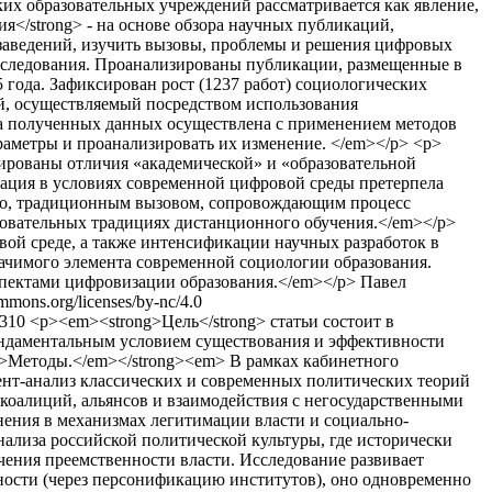
х образовательных учреждений рассматривается как явление,
я</strong> - на основе обзора научных публикаций,
заведений, изучить вызовы, проблемы и решения цифровых
сследования. Проанализированы публикации, размещенные в
5 года. Зафиксирован рост (1237 работ) социологических
ций, осуществляемый посредством использования
ка полученных данных осуществлена с применением методов
аметры и проанализировать их изменение. </em></p> <p>
ированы отличия «академической» и «образовательной
тация в условиях современной цифровой среды претерпела
ако, традиционным вызовом, сопровождающим процесс
азовательных традициях дистанционного обучения.</em></p>
ой среде, а также интенсификации научных разработок в
ачимого элемента современной социологии образования.
спектами цифровизации образования.</em></p>
Павел
ommons.org/licenses/by-nc/4.0
w/310
<p><em><strong>Цель</strong> статьи состоит в
фундаментальным условием существования и эффективности
m>Методы.</em></strong><em> В рамках кабинетного
ент-анализ классических и современных политических теорий
я коалиций, альянсов и взаимодействия с негосударственными
нения в механизмах легитимации власти и социально-
лиза российской политической культуры, где исторически
чения преемственности власти. Исследование развивает
ности (через персонификацию институтов), оно одновременно