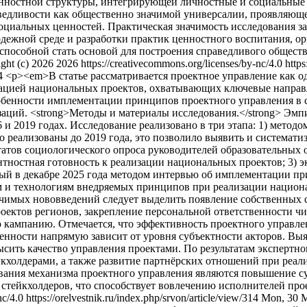
 ценностной структуры, интегрирующей личностные и социальны
едливости как общественно значимой универсалии, проявляющей
оциальных ценностей. Практическая значимость исследования з
жной среде и разработки практик ценностного воспитания, ори
пособной стать основой для построения справедливого общества
ght (c) 2026 2026 https://creativecommons.org/licenses/by-nc/4.0
https
14
<p><em>В статье рассматривается проектное управление как од
изацией национальных проектов, охватывающих ключевые направ
обенности имплементации принципов проектного управления в 
заций. <strong>Методы и материалы исследования.</strong> Эмп
 и 2019 годах. Исследование реализовано в три этапа: 1) метод
, что реализованы до 2019 года, это позволило выявить и систем
ьтатов социологического опроса руководителей образовательных
ностная готовность к реализации национальных проектов; 3) эк
ый в декабре 2025 года методом интервью об имплементации пр
и технологиям внедряемых принципов при реализации национал
значимых нововведений следует выделить появление собственны
оектов регионов, закрепление персональной ответственности ч
ампанию. Отмечается, что эффективность проектного управлен
нности напрямую зависит от уровня субъектности акторов. Выяв
сить качество управления проектами. По результатам экспертно
холдерами, а также развитие партнёрских отношений при реал
ния механизма проектного управления являются повышение суб
 стейкхолдеров, что способствует вовлечению исполнителей про
nc/4.0
https://orelvestnik.ru/index.php/srvon/article/view/314
Mon, 30 M