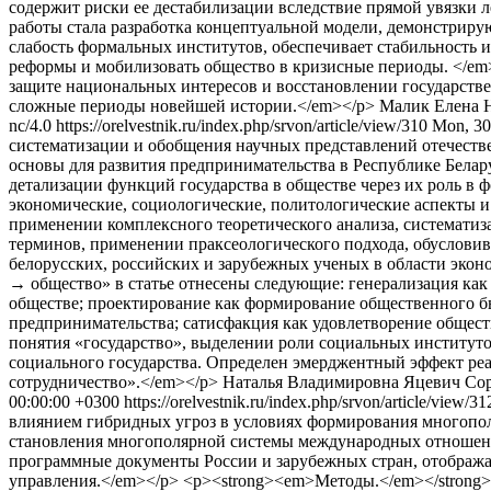
содержит риски ее дестабилизации вследствие прямой увязки 
работы стала разработка концептуальной модели, демонстриру
слабость формальных институтов, обеспечивает стабильность 
реформы и мобилизовать общество в кризисные периоды. </em
защите национальных интересов и восстановлении государстве
сложные периоды новейшей истории.</em></p>
Малик Елена 
nc/4.0
https://orelvestnik.ru/index.php/srvon/article/view/310
Mon, 30
систематизации и обобщения научных представлений отечеств
основы для развития предпринимательства в Республике Белар
детализации функций государства в обществе через их роль 
экономические, социологические, политологические аспекты 
применении комплексного теоретического анализа, системати
терминов, применении праксеологического подхода, обусловив
белорусских, российских и зарубежных ученых в области эконо
→ общество» в статье отнесены следующие: генерализация как 
обществе; проектирование как формирование общественного б
предпринимательства; сатисфакция как удовлетворение общест
понятия «государство», выделении роли социальных институто
социального государства. Определен эмерджентный эффект р
сотрудничество».</em></p>
Наталья Владимировна Яцевич
Cop
00:00:00 +0300
https://orelvestnik.ru/index.php/srvon/article/view/3
влиянием гибридных угроз в условиях формирования многопол
становления многополярной системы международных отношени
программные документы России и зарубежных стран, отображ
управления.</em></p> <p><strong><em>Методы.</em></strong><