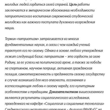
молодых людей гордиться своей страной.
Цель
работы
заключается в эмпирическом обосновании необходимости
патриотического воспитания современной студенческой
молодежи как важного постулата духовного возрождения
нации.
Термин «патриотизм» затрагивается во многих
фундаментальных науках, в связи с чем каждый ученый
трактует его по-своему. Однако в основе любого утверждения
лежит следующий базис: патриотизм – это гордость за свою
Родину, за ее успехи на политической арене, а также за победы
на спортивном, научном поприще, активная гражданская
позиция, самоотверженность и преданность своему государству
в случае возникшей для него опасности, осознанная и
всепоглощающая любовь к своему народу, его культурным
особенностям и традициям.
Доказательством
вышесказанного
являются результаты социологического исследования,
проведенного на кафедре «Социология и социальные технологии»
Среднерусского института управления – филиала РАНХиГС на