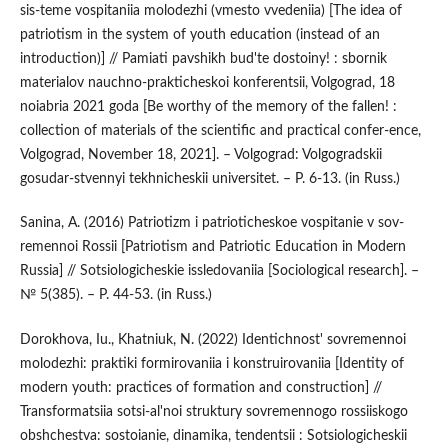
sis-teme vospitaniia molodezhi (vmesto vvedeniia) [The idea of
patriotism in the system of youth education (instead of an
introduction)] // Pamiati pavshikh bud'te dostoiny! : sbornik
materialov nauchno-prakticheskoi konferentsii, Volgograd, 18
noiabria 2021 goda [Be worthy of the memory of the fallen! :
collection of materials of the scientific and practical confer-ence,
Volgograd, November 18, 2021]. – Volgograd: Volgogradskii
gosudar-stvennyi tekhnicheskii universitet. – P. 6-13. (in Russ.)
Sanina, A. (2016) Patriotizm i patrioticheskoe vospitanie v sov-
remennoi Rossii [Patriotism and Patriotic Education in Modern
Russia] // Sotsiologicheskie issledovaniia [Sociological research]. –
№ 5(385). – P. 44-53. (in Russ.)
Dorokhova, Iu., Khatniuk, N. (2022) Identichnost' sovremennoi
molodezhi: praktiki formirovaniia i konstruirovaniia [Identity of
modern youth: practices of formation and construction] //
Transformatsiia sotsi-al'noi struktury sovremennogo rossiiskogo
obshchestva: sostoianie, dinamika, tendentsii : Sotsiologicheskii