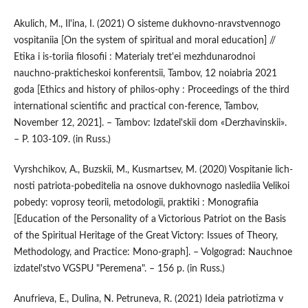
Akulich, M., Il'ina, I. (2021) O sisteme dukhovno-nravstvennogo
vospitaniia [On the system of spiritual and moral education] //
Etika i is-toriia filosofii : Materialy tret'ei mezhdunarodnoi
nauchno-prakticheskoi konferentsii, Tambov, 12 noiabria 2021
goda [Ethics and history of philos-ophy : Proceedings of the third
international scientific and practical con-ference, Tambov,
November 12, 2021]. – Tambov: Izdatel'skii dom «Derzhavinskii».
– P. 103-109. (in Russ.)
Vyrshchikov, A., Buzskii, M., Kusmartsev, M. (2020) Vospitanie lich-
nosti patriota-pobeditelia na osnove dukhovnogo naslediia Velikoi
pobedy: voprosy teorii, metodologii, praktiki : Monografiia
[Education of the Personality of a Victorious Patriot on the Basis
of the Spiritual Heritage of the Great Victory: Issues of Theory,
Methodology, and Practice: Mono-graph]. – Volgograd: Nauchnoe
izdatel'stvo VGSPU "Peremena". – 156 p. (in Russ.)
Anufrieva, E., Dulina, N. Petruneva, R. (2021) Ideia patriotizma v