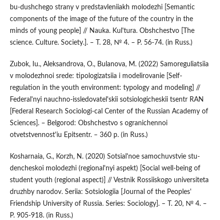
bu-dushchego strany v predstavleniiakh molodezhi [Semantic
components of the image of the future of the country in the
minds of young people] // Nauka. Kul'tura. Obshchestvo [The
science. Culture. Society.]. – T. 28, № 4. – P. 56-74. (in Russ.)
Zubok, Iu., Aleksandrova, O., Bulanova, M. (2022) Samoreguliatsiia
v molodezhnoi srede: tipologizatsiia i modelirovanie [Self-
regulation in the youth environment: typology and modeling] //
Federal'nyi nauchno-issledovatel'skii sotsiologicheskii tsentr RAN
[Federal Research Sociologi-cal Center of the Russian Academy of
Sciences]. – Belgorod: Obshchestvo s ogranichennoi
otvetstvennost'iu Epitsentr. – 360 p. (in Russ.)
Kosharnaia, G., Korzh, N. (2020) Sotsial'noe samochuvstvie stu-
dencheskoi molodezhi (regional'nyi aspekt) [Social well-being of
student youth (regional aspect)] // Vestnik Rossiiskogo universiteta
druzhby narodov. Seriia: Sotsiologiia [Journal of the Peoples'
Friendship University of Russia. Series: Sociology]. – T. 20, № 4. –
P. 905-918. (in Russ.)