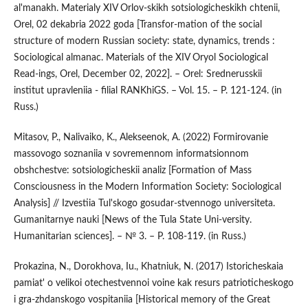
al'manakh. Materialy XIV Orlov-skikh sotsiologicheskikh chtenii,
Orel, 02 dekabria 2022 goda [Transfor-mation of the social
structure of modern Russian society: state, dynamics, trends :
Sociological almanac. Materials of the XIV Oryol Sociological
Read-ings, Orel, December 02, 2022]. – Orel: Srednerusskii
institut upravleniia - filial RANKhiGS. – Vol. 15. – P. 121-124. (in
Russ.)
Mitasov, P., Nalivaiko, K., Alekseenok, A. (2022) Formirovanie
massovogo soznaniia v sovremennom informatsionnom
obshchestve: sotsiologicheskii analiz [Formation of Mass
Consciousness in the Modern Information Society: Sociological
Analysis] // Izvestiia Tul'skogo gosudar-stvennogo universiteta.
Gumanitarnye nauki [News of the Tula State Uni-versity.
Humanitarian sciences]. – № 3. – P. 108-119. (in Russ.)
Prokazina, N., Dorokhova, Iu., Khatniuk, N. (2017) Istoricheskaia
pamiat' o velikoi otechestvennoi voine kak resurs patrioticheskogo
i gra-zhdanskogo vospitaniia [Historical memory of the Great