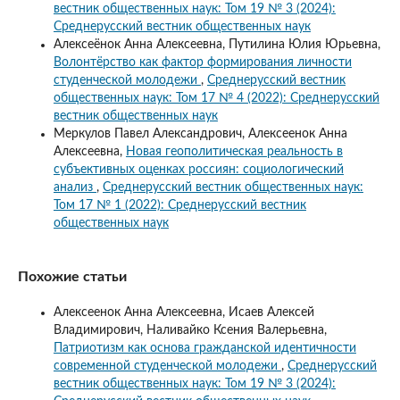
вестник общественных наук: Том 19 № 3 (2024):
Среднерусский вестник общественных наук
Алексеёнок Анна Алексеевна, Путилина Юлия Юрьевна,
Волонтёрство как фактор формирования личности
студенческой молодежи
,
Среднерусский вестник
общественных наук: Том 17 № 4 (2022): Среднерусский
вестник общественных наук
Меркулов Павел Александрович, Алексеенок Анна
Алексеевна,
Новая геополитическая реальность в
субъективных оценках россиян: социологический
анализ
,
Среднерусский вестник общественных наук:
Том 17 № 1 (2022): Среднерусский вестник
общественных наук
Похожие статьи
Алексеенок Анна Алексеевна, Исаев Алексей
Владимирович, Наливайко Ксения Валерьевна,
Патриотизм как основа гражданской идентичности
современной студенческой молодежи
,
Среднерусский
вестник общественных наук: Том 19 № 3 (2024):