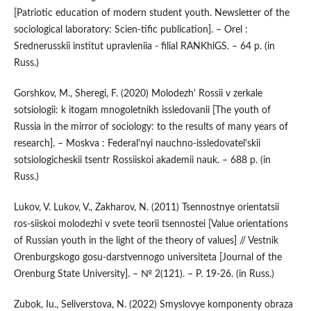
[Patriotic education of modern student youth. Newsletter of the
sociological laboratory: Scien-tific publication]. – Orel :
Srednerusskii institut upravleniia - filial RANKhiGS. – 64 p. (in
Russ.)
Gorshkov, M., Sheregi, F. (2020) Molodezh' Rossii v zerkale
sotsiologii: k itogam mnogoletnikh issledovanii [The youth of
Russia in the mirror of sociology: to the results of many years of
research]. – Moskva : Federal'nyi nauchno-issledovatel'skii
sotsiologicheskii tsentr Rossiiskoi akademii nauk. – 688 p. (in
Russ.)
Lukov, V. Lukov, V., Zakharov, N. (2011) Tsennostnye orientatsii
ros-siiskoi molodezhi v svete teorii tsennostei [Value orientations
of Russian youth in the light of the theory of values] // Vestnik
Orenburgskogo gosu-darstvennogo universiteta [Journal of the
Orenburg State University]. – № 2(121). – P. 19-26. (in Russ.)
Zubok, Iu., Seliverstova, N. (2022) Smyslovye komponenty obraza