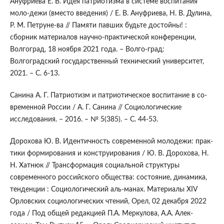
Ануфриева Е. В. Идея патриотизма в системе воспитания
моло-дежи (вместо введения) / Е. В. Ануфриева, Н. В. Дулина,
Р. М. Петруне-ва // Памяти павших будьте достойны! :
сборник материалов научно-практической конференции,
Волгоград, 18 ноября 2021 года. – Волго-град:
Волгоградский государственный технический университет,
2021. – С. 6-13.
Санина А. Г. Патриотизм и патриотическое воспитание в со-
временной России / А. Г. Санина // Социологические
исследования. – 2016. – № 5(385). – С. 44-53.
Дорохова Ю. В. Идентичность современной молодежи: прак-
тики формирования и конструирования / Ю. В. Дорохова, Н.
Н. Хатнюк // Трансформация социальной структуры
современного российского общества: состояние, динамика,
тенденции : Социологический аль-манах. Материалы XIV
Орловских социологических чтений, Орел, 02 декабря 2022
года / Под общей редакцией П.А. Меркулова, А.А. Алек-