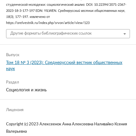
студенческой молодежи: социологический анализ: DOI: 10.22394/2071-2367-
2023-18-3-177-197 EDN: YILWEN.
Среднерусский вестник общественных наук
,
18
(3), 177–197. извлечено от
https://orelvestnik.ru/index.php/srvon/article/view/123
Другие форматы библиографических ссылок
Выпуск
Том 18 № 3 (2023): Среднерусский вестник общественных
наук
Раздел
Социология и жизнь
Лицензия
Copyright (c) 2023 Алексеенок Анна Алексеевна Наливайко Ксения
Валерьевна