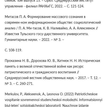
сеенок. Том Выпуск 15. – Орел: Среднерусский институт
управления - филиал РАНХиГС, 2022. – С. 121-124.
Митасов П. А. Формирование массового сознания в
современ-ном информационном обществе: социологический
анализ / П. А. Ми-тасов, К. В. Наливайко, А. А. Алексеенок //
Известия Тульского госу-дарственного университета.
Гуманитарные науки. – 2022. – № 3. –
С. 108-119.
Проказина Н. В., Дорохова Ю. В., Хатнюк Н. Н. Историческая
память о великой отечественной войне как ресурс
патриотического и гражданского воспитания //
Среднерусский вестник общественных наук. – 2017. – Т. 12. –
№ 3. – С. 260-271.
Merkulov, P., Alekseenok, A., Leonova O. (2022) Patrioticheskoe
vospitanie sovremennoi studencheskoi molodezhi. Informatsionnyi
biul-leten' sotsiologicheskoi laboratorii: Nauchnoe izdanie