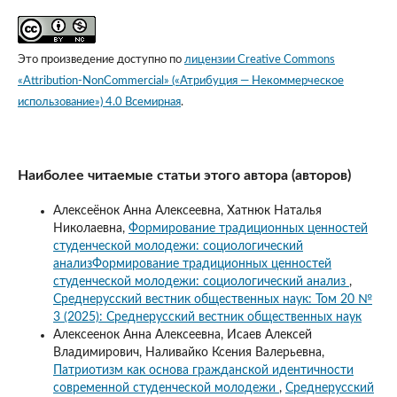
Это произведение доступно по
лицензии Creative Commons
«Attribution-NonCommercial» («Атрибуция — Некоммерческое
использование») 4.0 Всемирная
.
Наиболее читаемые статьи этого автора (авторов)
Алексеёнок Анна Алексеевна, Хатнюк Наталья
Николаевна,
Формирование традиционных ценностей
студенческой молодежи: социологический
анализФормирование традиционных ценностей
студенческой молодежи: социологический анализ
,
Среднерусский вестник общественных наук: Том 20 №
3 (2025): Среднерусский вестник общественных наук
Алексеенок Анна Алексеевна, Исаев Алексей
Владимирович, Наливайко Ксения Валерьевна,
Патриотизм как основа гражданской идентичности
современной студенческой молодежи
,
Среднерусский