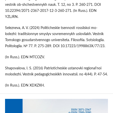
vestnik ob-shchestvennykh nauk. T. 12, no 3. P. 260-271. DOI
10.22394/2071-2367-2017-12-3-260-271. (In Russ.). EDN
YZLJRN.
Selezneva, A. V. (2024) Politicheskie tsennosti rossiiskoi mo-
lodezhi: traditsionnye smyslyv sovremennykh usloviiakh. Vestnik
Tomskogo gosudarstvennogo universiteta. Filosofiia. Sotsiologiia.
Politologiia. № 77. P. 275-289. DOI 10.17223/1998863X/77/23.
(In Russ.). EDN MTCOZV.
Shapovalova, I. S. (2016) Patrioticheskie ustanovki regional'noi
molodezhi. Vestnik pedagogicheskikh innovatsii. no 4(44). P. 47-54.
(In Russ.). EDN XDXZXH.