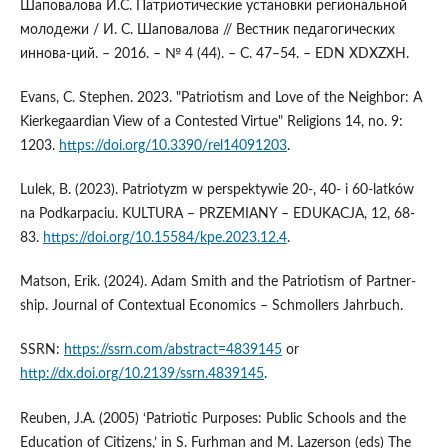
Шаповалова И.С. Патриотические установки региональной
молодежи / И. С. Шаповалова // Вестник педагогических
иннова-ций. – 2016. – № 4 (44). – С. 47–54. – EDN XDXZXH.
Evans, C. Stephen. 2023. "Patriotism and Love of the Neighbor: A
Kierkegaardian View of a Contested Virtue" Religions 14, no. 9:
1203.
https://doi.org/10.3390/rel14091203
.
Lulek, B. (2023). Patriotyzm w perspektywie 20-, 40- i 60-latków
na Podkarpaciu. KULTURA – PRZEMIANY – EDUKACJA, 12, 68-
83.
https://doi.org/10.15584/kpe.2023.12.4
.
Matson, Erik. (2024). Adam Smith and the Patriotism of Partner-
ship. Journal of Contextual Economics – Schmollers Jahrbuch.
SSRN:
https://ssrn.com/abstract=4839145
or
http://dx.doi.org/10.2139/ssrn.4839145
.
Reuben, J.A. (2005) ‘Patriotic Purposes: Public Schools and the
Education of Citizens,’ in S. Furhman and M. Lazerson (eds) The