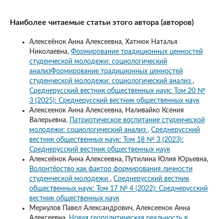
Наиболее читаемые статьи этого автора (авторов)
Алексеёнок Анна Алексеевна, Хатнюк Наталья
Николаевна,
Формирование традиционных ценностей
студенческой молодежи: социологический
анализФормирование традиционных ценностей
студенческой молодежи: социологический анализ
,
Среднерусский вестник общественных наук: Том 20 №
3 (2025): Среднерусский вестник общественных наук
Алексеенок Анна Алексеевна, Наливайко Ксения
Валерьевна,
Патриотическое воспитание студенческой
молодежи: социологический анализ
,
Среднерусский
вестник общественных наук: Том 18 № 3 (2023):
Среднерусский вестник общественных наук
Алексеёнок Анна Алексеевна, Путилина Юлия Юрьевна,
Волонтёрство как фактор формирования личности
студенческой молодежи
,
Среднерусский вестник
общественных наук: Том 17 № 4 (2022): Среднерусский
вестник общественных наук
Меркулов Павел Александрович, Алексеенок Анна
Алексеевна,
Новая геополитическая реальность в