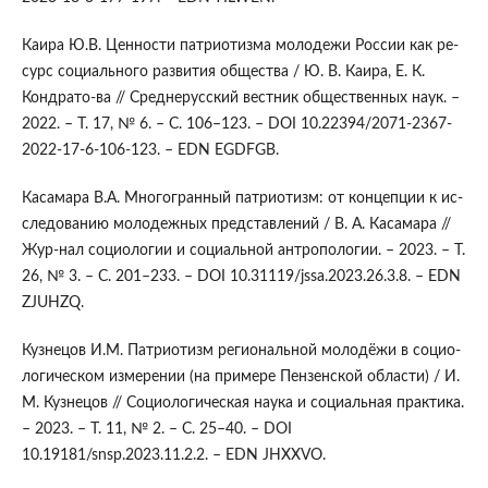
Каира Ю.В. Ценности патриотизма молодежи России как ре-
сурс социального развития общества / Ю. В. Каира, Е. К.
Кондрато-ва // Среднерусский вестник общественных наук. –
2022. – Т. 17, № 6. – С. 106–123. – DOI 10.22394/2071-2367-
2022-17-6-106-123. – EDN EGDFGB.
Касамара В.А. Многогранный патриотизм: от концепции к ис-
следованию молодежных представлений / В. А. Касамара //
Жур-нал социологии и социальной антропологии. – 2023. – Т.
26, № 3. – С. 201–233. – DOI 10.31119/jssa.2023.26.3.8. – EDN
ZJUHZQ.
Кузнецов И.М. Патриотизм региональной молодёжи в социо-
логическом измерении (на примере Пензенской области) / И.
М. Кузнецов // Социологическая наука и социальная практика.
– 2023. – Т. 11, № 2. – С. 25–40. – DOI
10.19181/snsp.2023.11.2.2. – EDN JHXXVO.