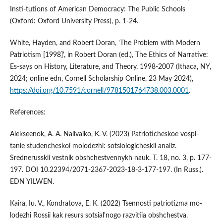
Insti-tutions of American Democracy: The Public Schools
(Oxford: Oxford University Press), p. 1-24.
White, Hayden, and Robert Doran, 'The Problem with Modern
Patriotism [1998]', in Robert Doran (ed.), The Ethics of Narrative:
Es-says on History, Literature, and Theory, 1998-2007 (Ithaca, NY,
2024; online edn, Cornell Scholarship Online, 23 May 2024),
https://doi.org/10.7591/cornell/9781501764738.003.0001
.
References:
Alekseenok, A. A. Nalivaiko, K. V. (2023) Patrioticheskoe vospi-
tanie studencheskoi molodezhi: sotsiologicheskii analiz.
Srednerusskii vestnik obshchestvennykh nauk. T. 18, no. 3, p. 177-
197. DOI 10.22394/2071-2367-2023-18-3-177-197. (In Russ.).
EDN YILWEN.
Kaira, Iu. V., Kondratova, E. K. (2022) Tsennosti patriotizma mo-
lodezhi Rossii kak resurs sotsial'nogo razvitiia obshchestva.