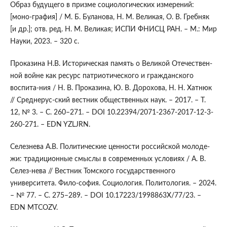
Образ будущего в призме социологических измерений:
[моно-графия] / М. Б. Буланова, Н. М. Великая, О. В. Гребняк
[и др.]; отв. ред. Н. М. Великая; ИСПИ ФНИСЦ РАН. – М.: Мир
Науки, 2023. – 320 с.
Проказина Н.В. Историческая память о Великой Отечествен-
ной войне как ресурс патриотического и гражданского
воспита-ния / Н. В. Проказина, Ю. В. Дорохова, Н. Н. Хатнюк
// Среднерус-ский вестник общественных наук. – 2017. – Т.
12, № 3. – С. 260–271. – DOI 10.22394/2071-2367-2017-12-3-
260-271. – EDN YZLJRN.
Селезнева А.В. Политические ценности российской молоде-
жи: традиционные смыслы в современных условиях / А. В.
Селез-нева // Вестник Томского государственного
университета. Фило-софия. Социология. Политология. – 2024.
– № 77. – С. 275–289. – DOI 10.17223/1998863X/77/23. –
EDN MTCOZV.