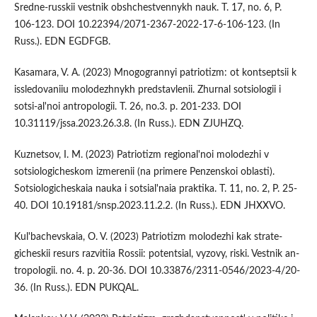
Sredne-russkii vestnik obshchestvennykh nauk. T. 17, no. 6, P.
106-123. DOI 10.22394/2071-2367-2022-17-6-106-123. (In
Russ.). EDN EGDFGB.
Kasamara, V. A. (2023) Mnogogrannyi patriotizm: ot kontseptsii k
issledovaniiu molodezhnykh predstavlenii. Zhurnal sotsiologii i
sotsi-al'noi antropologii. T. 26, no.3. p. 201-233. DOI
10.31119/jssa.2023.26.3.8. (In Russ.). EDN ZJUHZQ.
Kuznetsov, I. M. (2023) Patriotizm regional'noi molodezhi v
sotsiologicheskom izmerenii (na primere Penzenskoi oblasti).
Sotsiologicheskaia nauka i sotsial'naia praktika. T. 11, no. 2, P. 25-
40. DOI 10.19181/snsp.2023.11.2.2. (In Russ.). EDN JHXXVO.
Kul'bachevskaia, O. V. (2023) Patriotizm molodezhi kak strate-
gicheskii resurs razvitiia Rossii: potentsial, vyzovy, riski. Vestnik an-
tropologii. no. 4. p. 20-36. DOI 10.33876/2311-0546/2023-4/20-
36. (In Russ.). EDN PUKQAL.