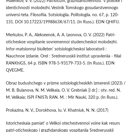
Malenkov, V. V. (2022) Patriotizm, grazhdanstvennost' v politike i
identichnosti molodezhi. Vestnik Tomskogo gosudarstvennogo
universi-teta. Filosofiia. Sotsiologiia. Politologiia. no. 67, p. 120-
131. DOI 10.17223/1998863X/67/11. (In Russ.). EDN QHIFIJ.
Merkulov, P. A., Alekseenok, A. A. Leonova, O. V. (2022) Patri-
oticheskoe vospitanie sovremennoi studencheskoi molodezhi.
Infor-matsionnyi biulleten' sotsiologicheskoi laboratorii :
Nauchnoe izdanie. Orel : Srednerusskii institut upravleniia - filial
RANKhiGS, 64 p. ISBN 978-5-93179-733-5. (In Russ.). EDN
QVEGME.
Obraz budushchego v prizme sotsiologicheskikh izmerenii (2023) /
M. B. Bulanova, N. M. Velikaia, O. V. Grebniak [i dr.] ; otv. red. N.
M. Velikaia; ISPI FNISTs RAN. M. : Mir Nauki, 320 p. (In Russ.).
Prokazina, N. V., Dorokhova, Iu. V. Khatniuk, N. N. (2017)
Istoricheskaia pamiat' o Velikoi otechestvennoi voine kak resurs
patri-oticheskogo i grazhdanskogo vospitaniia Srednerusskii