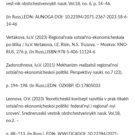
vest-nik obshchestvennykh nauk. Vol.18, no. 6, p. 14–46.
(In Russ.).EDN: AUNOGA DOI: 10.22394/2071-2367-2023-18-6-
14-46
Vertakova, Iu.V. (2023) Regional'naia sotsial'no-ekonomicheskaia
po-litika / Iu.V. Vertakova, I.E. Risin, N.S. Trusova. – Moskva: KNO-
RUS, 276 p. (In Russ.).ISBN:978-5-406-11124-6
Zadorozhneva, Iu.V. (2011) Mekhanizm realizatsii regional'noi
sotsial'no-ekonomicheskoi politiki. Perspektivy nauki. no.7 (22),
p. 194–198. (In Russ.).EDN: OZKIBP. ID:17805033
Leonova, O.V. (2023) Teoreticheskii kontsept razvitiia v prak-tikakh
sotsial'no-ekonomicheskoi politiki: federal'nyi i regional'-nyi
uroven'. Srednerusskii vestnik obshchestvennykh nauk. Vol.18,
no.2. –
p. 88–113. (In Russ.). EDN: WWLDCADOI: 10.22394/2071-