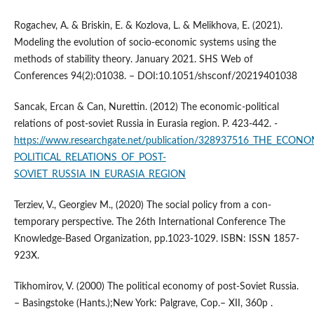
Rogachev, A. & Briskin, E. & Kozlova, L. & Melikhova, E. (2021).
Modeling the evolution of socio-economic systems using the
methods of stability theory. January 2021. SHS Web of
Conferences 94(2):01038. – DOI:10.1051/shsconf/20219401038
Sancak, Ercan & Can, Nurettin. (2012) The economic-political
relations of post-soviet Russia in Eurasia region. P. 423-442. -
https://www.researchgate.net/publication/328937516_THE_ECONO
POLITICAL_RELATIONS_OF_POST-
SOVIET_RUSSIA_IN_EURASIA_REGION
Terziev, V., Georgiev M., (2020) The social policy from a con-
temporary perspective. The 26th International Conference The
Knowledge-Based Organization, pp.1023-1029. ISBN: ISSN 1857-
923X.
Tikhomirov, V. (2000) The political economy of post-Soviet Russia.
– Basingstoke (Hants.);New York: Palgrave, Cop.– XII, 360p .