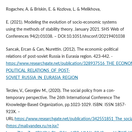
Rogachev, A. & Briskin, E. & Kozlova, L. & Melikhova,
E. (2021). Modeling the evolution of socio-economic systems
using the methods of stability theory. January 2021. SHS Web of
Conferences 94(2):01038. – DOI:10.1051/shsconf/20219401038
Sancak, Ercan & Can, Nurettin. (2012). The economic-political
relations of post-soviet Russia in Eurasia region. 423-442. -
https://www.researchgate.net/publication/328937516_THE_ECONO
POLITICAL_RELATIONS_OF_POST-
SOVIET_RUSSIA_IN_EURASIA_REGION
Terziev, V., Georgiev M., (2020). The social policy from a con-
temporary perspective. The 26th International Conference The
Knowledge-Based Organization, pp.1023-1029. ISBN: ISSN 1857-
923X. –
URL:
https://www.researchgate.net/publication/342551851_The_soci
(
https://mail.yandex.ru/re.jsx?