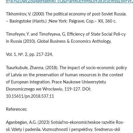
h=a,ryZUwcZou4BjH8ldyRI_cQ&l=aHR0cHM6Ly93d3cucmVzZWFyY
Tikhomirov, V. (2000) The political economy of post-Soviet Russia.
– Basingstoke (Hants.) ;New York: Palgrave, Cop.– XII, 360 с.
Timofeyev, Y. and Timofeyeva, G, Efficiency of State Social Poli-cy
in Russia (2010). Global Business & Economics Anthology,
Vol. 1, №. 2, pp. 217-224,
Tsaurkubule, Zhanna. (2018). The impact of socio-economic policy
of Latvia on the preservation of human resources in the context
of European integration. Prace Naukowe Uniwersytetu
Ekonomicznego we Wrocławiu. 119-127. DOI:
10.15611/pn.2018.537.11
References:
Aganbegian, A.G. (2023) Sotsial'no-ekonomicheskoe razvitie Ros-
sii. Vzlety i padeniia. Vozmozhnosti i perspektivy. Srednerus-skii