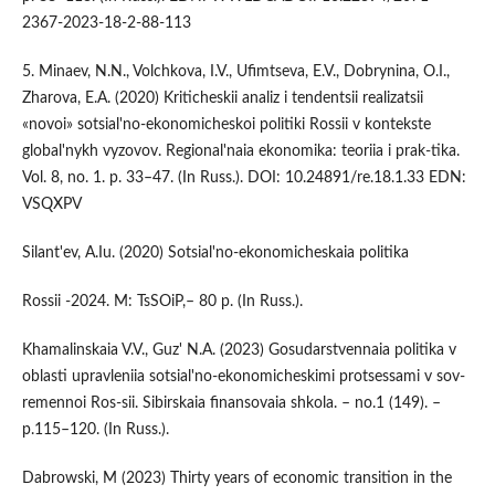
2367-2023-18-2-88-113
5. Minaev, N.N., Volchkova, I.V., Ufimtseva, E.V., Dobrynina, O.I.,
Zharova, E.A. (2020) Kriticheskii analiz i tendentsii realizatsii
«novoi» sotsial'no-ekonomicheskoi politiki Rossii v kontekste
global'nykh vyzovov. Regional'naia ekonomika: teoriia i prak-tika.
Vol. 8, no. 1. p. 33–47. (In Russ.). DOI: 10.24891/re.18.1.33 EDN:
VSQXPV
Silant'ev, A.Iu. (2020) Sotsial'no-ekonomicheskaia politika
Rossii -2024. M: TsSOiP,– 80 p. (In Russ.).
Khamalinskaia V.V., Guz' N.A. (2023) Gosudarstvennaia politika v
oblasti upravleniia sotsial'no-ekonomicheskimi protsessami v sov-
remennoi Ros-sii. Sibirskaia finansovaia shkola. – no.1 (149). –
p.115–120. (In Russ.).
Dabrowski, M (2023) Thirty years of economic transition in the