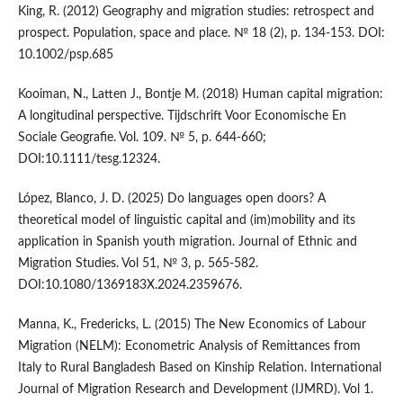
King, R. (2012) Geography and migration studies: retrospect and
prospect. Population, space and place. № 18 (2), p. 134-153. DOI:
10.1002/psp.685
Kooiman, N., Latten J., Bontje M. (2018) Human capital migration:
A longitudinal perspective. Tijdschrift Voor Economische En
Sociale Geografie. Vol. 109. № 5, p. 644-660;
DOI:10.1111/tesg.12324.
López, Blanco, J. D. (2025) Do languages open doors? A
theoretical model of linguistic capital and (im)mobility and its
application in Spanish youth migration. Journal of Ethnic and
Migration Studies. Vol 51, № 3, p. 565-582.
DOI:10.1080/1369183X.2024.2359676.
Manna, K., Fredericks, L. (2015) The New Economics of Labour
Migration (NELM): Econometric Analysis of Remittances from
Italy to Rural Bangladesh Based on Kinship Relation. International
Journal of Migration Research and Development (IJMRD). Vol 1.