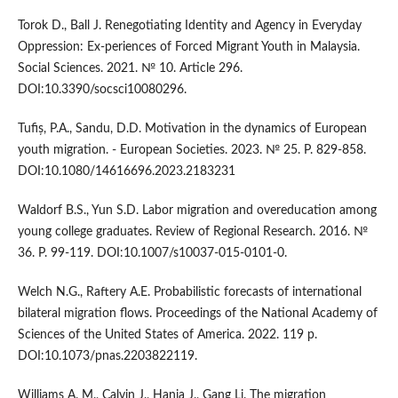
Torok D., Ball J. Renegotiating Identity and Agency in Everyday
Oppression: Ex-periences of Forced Migrant Youth in Malaysia.
Social Sciences. 2021. № 10. Article 296.
DOI:10.3390/socsci10080296.
Tufiș, P.A., Sandu, D.D. Motivation in the dynamics of European
youth migration. - European Societies. 2023. № 25. P. 829-858.
DOI:10.1080/14616696.2023.2183231
Waldorf B.S., Yun S.D. Labor migration and overeducation among
young college graduates. Review of Regional Research. 2016. №
36. P. 99-119. DOI:10.1007/s10037-015-0101-0.
Welch N.G., Raftery A.E. Probabilistic forecasts of international
bilateral migration flows. Proceedings of the National Academy of
Sciences of the United States of America. 2022. 119 p.
DOI:10.1073/pnas.2203822119.
Williams A. M., Calvin J., Hania J., Gang Li. The migration