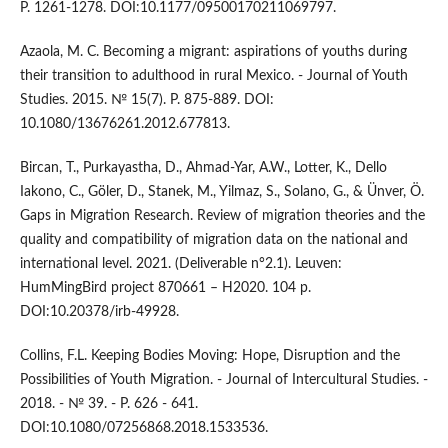
P. 1261-1278. DOI:10.1177/09500170211069797.
Azaola, M. C. Becoming a migrant: aspirations of youths during
their transition to adulthood in rural Mexico. - Journal of Youth
Studies. 2015. № 15(7). P. 875-889. DOI:
10.1080/13676261.2012.677813.
Bircan, T., Purkayastha, D., Ahmad-Yar, A.W., Lotter, K., Dello
Iakono, C., Göler, D., Stanek, M., Yilmaz, S., Solano, G., & Ünver, Ö.
Gaps in Migration Research. Review of migration theories and the
quality and compatibility of migration data on the national and
international level. 2021. (Deliverable n°2.1). Leuven:
HumMingBird project 870661 – H2020. 104 p.
DOI:10.20378/irb-49928.
Collins, F.L. Keeping Bodies Moving: Hope, Disruption and the
Possibilities of Youth Migration. - Journal of Intercultural Studies. -
2018. - № 39. - P. 626 - 641.
DOI:10.1080/07256868.2018.1533536.