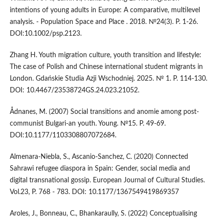
intentions of young adults in Europe: A comparative, multilevel
analysis. - Population Space and Place . 2018. №24(3). P. 1-26.
DOI:10.1002/psp.2123.
Zhang H. Youth migration culture, youth transition and lifestyle:
The case of Polish and Chinese international student migrants in
London. Gdańskie Studia Azji Wschodniej. 2025. № 1. P. 114-130.
DOI: 10.4467/23538724GS.24.023.21052.
Ådnanes, M. (2007) Social transitions and anomie among post-
communist Bulgari-an youth. Young. №15. P. 49-69.
DOI:10.1177/1103308807072684.
Almenara-Niebla, S., Ascanio-Sanchez, C. (2020) Connected
Sahrawi refugee diaspora in Spain: Gender, social media and
digital transnational gossip. European Journal of Cultural Studies.
Vol.23, P. 768 - 783. DOI: 10.1177/1367549419869357
Aroles, J., Bonneau, C., Bhankaraully, S. (2022) Conceptualising