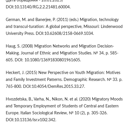
(дата обращения - 20.01.2025)
DOI:10.13140/RG.2.2.21481.60004.
German, M. and Banerjee, P. (2011) (eds.) Migration, technology
and transcul-turation: A global perspective, Missouri: Lindenwood
University Press. DOI:10.62608/2158-0669.1034.
Haug, S. (2008) Migration Networks and Migration Decision-
Making. Journal of Ethnic and Migration Studies. № 34, p. 585-
605. DOI: 10.1080/13691830801961605.
Heckert, J. (2015) New Perspective on Youth Migration: Motives
and Family Investment Patterns. Demographic Research. № 33. p.
765-800. DOI:10.4054/DemRes.2015.33.27.
Hvozdetska, B., Varha, N., Nikon, N. et al. (2020) Migratory Moods
and Temporary Employment of Students of Central and Eastern
Europe. Italian Sociological Review, № 10 (2), p. 305-326.
DOI:10.13136/isr.v10i2.342.