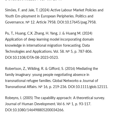
Simões, F. and Jale, T. (2024) Active Labour Market Policies and
Youth Em-ployment in European Peripheries. Politics and
Governance. № 12. Article 7958. DOI:10.17645/pag.7958.
Pu, T., Huang, C.X. Zhang, H. Yang, J. & Huang M. (2024)
Application of deep learning model incorporating domain
knowledge in international migration forecasting. Data
Technologies and Applications. Vol. 58. № 5, р. 787-806.
DOI:10.1108/DTA-08-2023-0523.
Robertson, Z., Wilding, R. & Gifford, S. (2016) Mediating the
family imaginary: young people negotiating absence in
transnational refugee families. Global Networks-a Journal of
Transnational Affairs. № 16, p. 219-236. DOI:10.1111/glob.12111.
Robeyns, I. (2005) The capability approach: A theoretical survey.
Journal of Human Development. Vol 6. № 1, p. 93-117.
DOI:10.1080/146498805200034266.