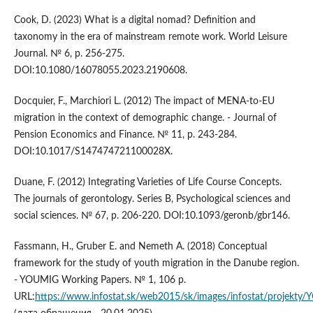
Cook, D. (2023) What is a digital nomad? Definition and
taxonomy in the era of mainstream remote work. World Leisure
Journal. № 6, p. 256-275.
DOI:10.1080/16078055.2023.2190608.
Docquier, F., Marchiori L. (2012) The impact of MENA-to-EU
migration in the context of demographic change. - Journal of
Pension Economics and Finance. № 11, p. 243-284.
DOI:10.1017/S147474721100028X.
Duane, F. (2012) Integrating Varieties of Life Course Concepts.
The journals of gerontology. Series B, Psychological sciences and
social sciences. № 67, p. 206-220. DOI:10.1093/geronb/gbr146.
Fassmann, H., Gruber E. and Nemeth A. (2018) Conceptual
framework for the study of youth migration in the Danube region.
- YOUMIG Working Papers. № 1, 106 p.
URL:
https://www.infostat.sk/web2015/sk/images/infostat/projek