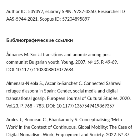
Author ID: 539397, eLibrary SPIN: 9737-3350, Researcher ID
AAS-5944-2021, Scopus ID: 57204895897
Библиографические ссылки
Ådnanes M. Social transitions and anomie among post-
communist Bulgarian youth. Young. 2007. № 15. P. 49-69.
DOI:10.1177/1103308807072684.
Almenara-Niebla S., Ascanio-Sanchez C. Connected Sahrawi
refugee diaspora in Spain: Gender, social media and digital
transnational gossip. European Journal of Cultural Studies. 2020.
Vol.23. P. 768 - 783. DOI: 10.1177/1367549419869357
Aroles J., Bonneau C., Bhankaraully S. Conceptualising ‘Meta-
Work’ in the Context of Continuous, Global Mobility: The Case of
Digital Nomadism. Work, Employment and Society. 2022. № 37.