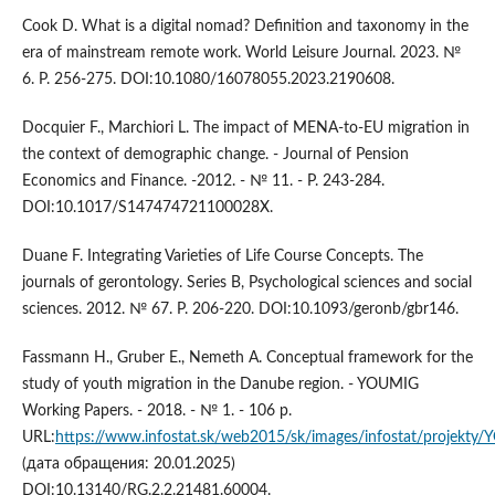
Cook D. What is a digital nomad? Definition and taxonomy in the
era of mainstream remote work. World Leisure Journal. 2023. №
6. P. 256-275. DOI:10.1080/16078055.2023.2190608.
Docquier F., Marchiori L. The impact of MENA-to-EU migration in
the context of demographic change. - Journal of Pension
Economics and Finance. -2012. - № 11. - P. 243-284.
DOI:10.1017/S147474721100028X.
Duane F. Integrating Varieties of Life Course Concepts. The
journals of gerontology. Series B, Psychological sciences and social
sciences. 2012. № 67. P. 206-220. DOI:10.1093/geronb/gbr146.
Fassmann H., Gruber E., Nemeth A. Conceptual framework for the
study of youth migration in the Danube region. - YOUMIG
Working Papers. - 2018. - № 1. - 106 p.
URL:
https://www.infostat.sk/web2015/sk/images/infostat/projek
(дата обращения: 20.01.2025)
DOI:10.13140/RG.2.2.21481.60004.