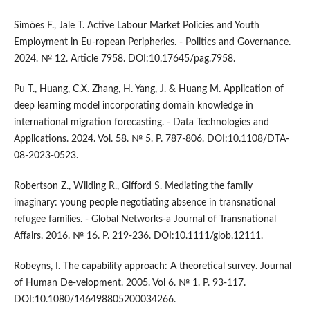
Simões F., Jale T. Active Labour Market Policies and Youth
Employment in Eu-ropean Peripheries. - Politics and Governance.
2024. № 12. Article 7958. DOI:10.17645/pag.7958.
Pu T., Huang, C.X. Zhang, H. Yang, J. & Huang M. Application of
deep learning model incorporating domain knowledge in
international migration forecasting. - Data Technologies and
Applications. 2024. Vol. 58. № 5. Р. 787-806. DOI:10.1108/DTA-
08-2023-0523.
Robertson Z., Wilding R., Gifford S. Mediating the family
imaginary: young people negotiating absence in transnational
refugee families. - Global Networks-a Journal of Transnational
Affairs. 2016. № 16. P. 219-236. DOI:10.1111/glob.12111.
Robeyns, I. The capability approach: A theoretical survey. Journal
of Human De-velopment. 2005. Vol 6. № 1. P. 93-117.
DOI:10.1080/146498805200034266.