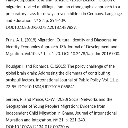
Panagiotopoulou, J. A. and Rosen, L. (2018) Denied inclusion of
migration-related multilingualism: an ethnographic approach to a
preparatory class for newly arrived children in Germany. Language
and Education. № 32, p. 394-409.
DOI:10.1080/09500782.2018.1489829.
Prinz, A. L. (2019) Migration, Cultural Identity and Diasporas An
Identity Economics Approach. IZA Journal of Development and
Migration. Vol.10, № 1, p. 1-20. DOI:10.2478/izajodm-2019-000.
Roudgar, I. and Richards, C. (2015) The policy challenge of the
global brain drain: Addressing the dilemmas of contributing
pushpull factors. International Journal of Public Policy. Vol. 11, p.
73-85. DOI:10.1504/IJPP.2015.068841.
Serbeh, R. and Prince, O.-W. (2020) Social Networks and the
Geographies of Young People’s Migration: Evidence from
Independent Child Migration in Ghana. Journal of International
Migration and Integration. № 21, p. 221-240.
DOI:10.1007/s12134-019-00720-w.