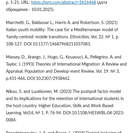
p. 1-21. URL:
https://ssrn.com/abstract=2616468
(дата
обращения - 10.01.2025).
Marchetti, G., Baldassar L., Harris A. and Robertson, S. (2021)
Italian youth mobility: The case for a Mediterranean model of
‘family-centred’ mobile transitions. Ethnicities. Vol. 22. № 1, p.
108-127. DOI:10.1177/14687968211037083.
Massey, D., Arango, J., Hugo, G., Kouaouci, A., Pellegrino, A. and
Taylor, J. (1993) Theories of International Migration: A Review and
Appraisal. Population and Develop-ment Review. Vol. 19. № 3,
p.431-466. DOI:10.2307/2938462.
Nikou, S. and Luukkonen, M. (2023) The pushpull factor model
and its implications for the retention of international students in
the host country. Higher Education, Skills and Work-Based
Learning. Vol14, № 1. P. 76-94. DOI:10.1108/HESWBL-04-2023-
0084.