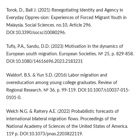
Torok, D., Ball J. (2021) Renegotiating Identity and Agency in
Everyday Oppres-sion: Experiences of Forced Migrant Youth in
Malaysia. Social Sciences. no.10, Article 296.
DOI:10.3390/socsci10080296.
Tufiș, P.A., Sandu, D.D. (2023) Motivation in the dynamics of
European youth migration. European Societies. № 25, p. 829-858.
DOI:10.1080/14616696.2023.2183231
Waldorf, B.S. & Yun S.D. (2016) Labor migration and
overeducation among young college graduates. Review of
Regional Research. № 36, p. 99-119. DOI:10.1007/s10037-015-
0101-0.
Welch N.G. & Raftery A.E. (2022) Probabilistic forecasts of
international bilateral migration flows. Proceedings of the
National Academy of Sciences of the United States of America.
119 p. DOI:10.1073/pnas.2203822119.