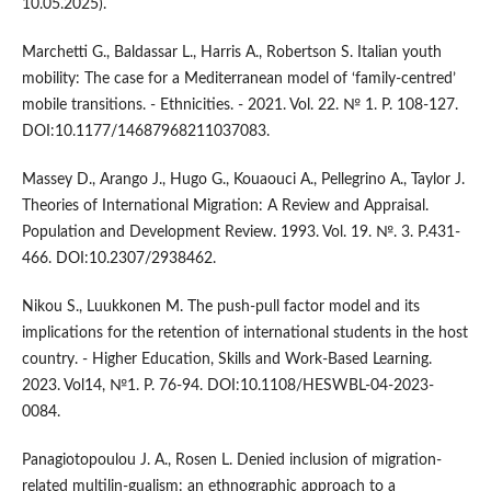
10.05.2025).
Marchetti G., Baldassar L., Harris A., Robertson S. Italian youth
mobility: The case for a Mediterranean model of ‘family-centred’
mobile transitions. - Ethnicities. - 2021. Vol. 22. № 1. P. 108-127.
DOI:10.1177/14687968211037083.
Massey D., Arango J., Hugo G., Kouaouci A., Pellegrino A., Taylor J.
Theories of International Migration: A Review and Appraisal.
Population and Development Review. 1993. Vol. 19. №. 3. P.431-
466. DOI:10.2307/2938462.
Nikou S., Luukkonen M. The push-pull factor model and its
implications for the retention of international students in the host
country. - Higher Education, Skills and Work-Based Learning.
2023. Vol14, №1. P. 76-94. DOI:10.1108/HESWBL-04-2023-
0084.
Panagiotopoulou J. A., Rosen L. Denied inclusion of migration-
related multilin-gualism: an ethnographic approach to a