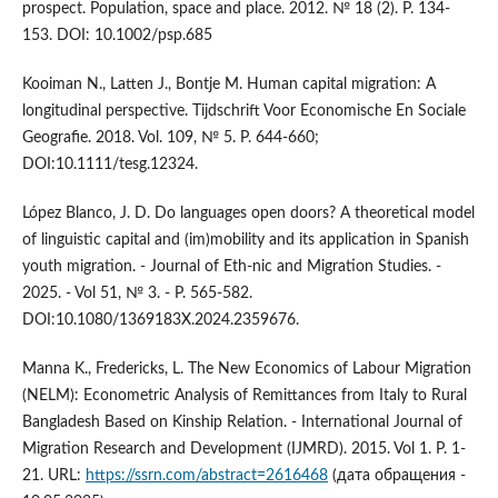
prospect. Population, space and place. 2012. № 18 (2). P. 134-
153. DOI: 10.1002/psp.685
Kooiman N., Latten J., Bontje M. Human capital migration: A
longitudinal perspective. Tijdschrift Voor Economische En Sociale
Geografie. 2018. Vol. 109, № 5. P. 644-660;
DOI:10.1111/tesg.12324.
López Blanco, J. D. Do languages open doors? A theoretical model
of linguistic capital and (im)mobility and its application in Spanish
youth migration. - Journal of Eth-nic and Migration Studies. -
2025. - Vol 51, № 3. - P. 565-582.
DOI:10.1080/1369183X.2024.2359676.
Manna K., Fredericks, L. The New Economics of Labour Migration
(NELM): Econometric Analysis of Remittances from Italy to Rural
Bangladesh Based on Kinship Relation. - International Journal of
Migration Research and Development (IJMRD). 2015. Vol 1. P. 1-
21. URL:
https://ssrn.com/abstract=2616468
(дата обращения -