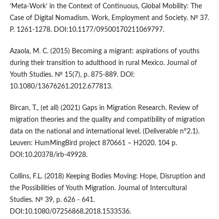
‘Meta-Work’ in the Context of Continuous, Global Mobility: The
Case of Digital Nomadism. Work, Employment and Society. № 37.
P. 1261-1278. DOI:10.1177/09500170211069797.
Azaola, M. C. (2015) Becoming a migrant: aspirations of youths
during their transition to adulthood in rural Mexico. Journal of
Youth Studies. № 15(7), p. 875-889. DOI:
10.1080/13676261.2012.677813.
Bircan, T., (et all) (2021) Gaps in Migration Research. Review of
migration theories and the quality and compatibility of migration
data on the national and international level. (Deliverable n°2.1).
Leuven: HumMingBird project 870661 – H2020. 104 p.
DOI:10.20378/irb-49928.
Collins, F.L. (2018) Keeping Bodies Moving: Hope, Disruption and
the Possibilities of Youth Migration. Journal of Intercultural
Studies. № 39, p. 626 - 641.
DOI:10.1080/07256868.2018.1533536.