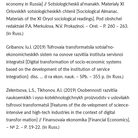
economy in Russia] // Sotsiologicheskii al'manakh. Materialy XI
Orlovskikh sotsiologicheskikh chtenii [Sociological Almanac.
Materials of the XI Oryol sociological readings]. Pod obshchei
redaktsiei P.A. Merkulova, N.V. Prokazinoi. – Orel. – P. 260 – 263.
(In Russ.)
Gribanov, Iu.I. (2019) Tsifrovaia transformatsiia sotsial'no-
ekonomicheskikh sistem na osnove razvitiia instituta servisnoi
integratsii [Digital transformation of socio-economic systems
based on the development of the institution of service
integration]: diss. … d-ra ekon. nauk. – SPb. – 355 p. (In Russ.)
Zelentsova, L.S., Tikhonov, A.I. (2019) Osobennosti razvitiia
naukoemkikh i vyso-kotekhnologichnykh proizvodstv v usloviiakh
tsifrovoi transformatsii [Features of the de-velopment of science-
intensive and high-tech industries in the context of digital
transfor-mation] // Finansovaia ekonomika [Financial Economics].
– № 2. – P. 19-22. (In Russ.)