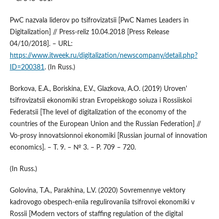
PwC nazvala liderov po tsifrovizatsii [PwC Names Leaders in
Digitalization] // Press-reliz 10.04.2018 [Press Release
04/10/2018]. – URL:
https://www.itweek.ru/digitalization/newscompany/detail.php?
ID=200381
. (In Russ.)
Borkova, E.A., Boriskina, E.V., Glazkova, A.O. (2019) Uroven'
tsifrovizatsii ekonomiki stran Evropeiskogo soiuza i Rossiiskoi
Federatsii [The level of digitalization of the economy of the
countries of the European Union and the Russian Federation] //
Vo-prosy innovatsionnoi ekonomiki [Russian journal of innovation
economics]. – T. 9. – № 3. – P. 709 – 720.
(In Russ.)
Golovina, T.A., Parakhina, L.V. (2020) Sovremennye vektory
kadrovogo obespech-eniia regulirovaniia tsifrovoi ekonomiki v
Rossii [Modern vectors of staffing regulation of the digital