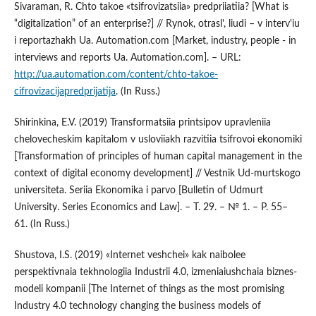
Sivaraman, R. Chto takoe «tsifrovizatsiia» predpriiatiia? [What is
“digitalization” of an enterprise?] // Rynok, otrasl', liudi – v interv'iu
i reportazhakh Ua. Automation.com [Market, industry, people - in
interviews and reports Ua. Automation.com]. – URL:
http://ua.automation.com/content/chto-takoe-
cifrovizacijapredprijatija
. (In Russ.)
Shirinkina, E.V. (2019) Transformatsiia printsipov upravleniia
chelovecheskim kapitalom v usloviiakh razvitiia tsifrovoi ekonomiki
[Transformation of principles of human capital management in the
context of digital economy development] // Vestnik Ud-murtskogo
universiteta. Seriia Ekonomika i parvo [Bulletin of Udmurt
University. Series Economics and Law]. – T. 29. – № 1. – P. 55–
61. (In Russ.)
Shustova, I.S. (2019) «Internet veshchei» kak naibolee
perspektivnaia tekhnologiia Industrii 4.0, izmeniaiushchaia biznes-
modeli kompanii [The Internet of things as the most promising
Industry 4.0 technology changing the business models of