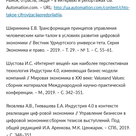
Рынок, отрасль, люди – в интервью и репортажах Ua.
Automation.com. – URL:
http://ua.automation.com/content/chto-
takoe-cifrovizacijapredprijatija
.
Ширинкина Е.В. Трансформация принципов управления
человеческим капи-талом в условиях развития цифровой
экономики // Вестник Удмуртского универси-тета. Серия
Экономика и право. – 2019. – Т. 29. – № 1. – С. 55–61.
Шустова И.С. «Интернет вещей» как наиболее перспективная
технология Индустрии 4.0, изменяющая бизнес-модели
компаний // Мировая экономика в XXI веке: Valueand Values:
сборник материалов Международной научно-практической
конференции. – М., 2019. – С. 342–351.
Яковлева А.В., Гневашева Е.А. Индустрия 4.0 в контексте
реализации циф-ровой экономики // Управление бизнесом в
цифровой экономике:сборник тезисов выступлений. Под
общей редакцией И.А. Аренкова, М.К. Ценжарик. – СПб., 2019.
– С. 348–351.