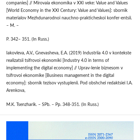
companies] // Mirovaia ekonomika v XXI veke: Value and Values
[World Economy in the XXI Century: Value and Values]: sbornik
materialov Mezhdunarodnoi nauchno-prakticheskoi konfer-entsii.
– M. –
P. 342– 351. (In Russ.)
Iakovleva, A.V., Gnevasheva, E.A. (2019) Industriia 4.0 v kontekste
realizatsii tsifrovoi ekonomiki [Industry 4.0 in terms of
implementing the digital economy] // Uprav-lenie biznesom v
tsifrovoi ekonomike [Business management in the digital
economy]: sbornik tezisov vystuplenii. Pod obshchei redaktsiei I.A.
Arenkova,
M.K. Tsenzharik. – SPb. – Pp. 348-351. (In Russ.)