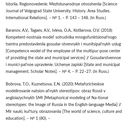
Istoriia. Regionovedenie. Mezhdunarodnye otnosheniia [Science
Journal of Volgograd State University. History. Area Studies.
International Relations]. – № 1. – P. 143 – 148. (In Russ.)
Baranov, A.V., Tagaev, A.V., Ivleva, O.A., Kotliarova, O.V. (2018)
Kompetent-nostnaia model' sotrudnika mnogofunktsional'nogo
tsentra predostavleniia gosudar-stvennykh i munitsipal'nykh uslug
[Competence мodel of the employee of the multipur-pose center
of providing the state and municipal services] // Gosudarstvennoe
i munici-pal'noe upravlenie. Uchenye zapiski [State and municipal
management. Scholar Notes]. – № 4. – P. 22–27. (In Russ.)
Bobrova, T.O., Kuznetsova, E.N. (2020) Metaforicheskoe
modelirovanie natsion-al'nykh stereotipov: obraz Rossii v
angloiazychnykh SMI [Metaphorical modeling of Na-tional
stereotypes: the Image of Russia in the English-language Media] //
Mir nauki, kul'tury, obrazovaniia [The world of science, culture and
education]. – № 1 (80). –