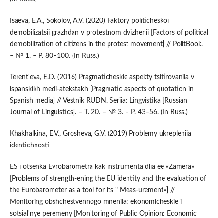
Isaeva, E.A., Sokolov, A.V. (2020) Faktory politicheskoi
demobilizatsii grazhdan v protestnom dvizhenii [Factors of political
demobilization of citizens in the protest movement] // PolitBook.
– № 1. – P. 80–100. (In Russ.)
Terent'eva, E.D. (2016) Pragmaticheskie aspekty tsitirovaniia v
ispanskikh medi-atekstakh [Pragmatic aspects of quotation in
Spanish media] // Vestnik RUDN. Seriia: Lingvistika [Russian
Journal of Linguistics]. – T. 20. – № 3. – P. 43–56. (In Russ.)
Khakhalkina, E.V., Grosheva, G.V. (2019) Problemy ukrepleniia
identichnosti
ES i otsenka Evrobarometra kak instrumenta dlia ee «Zamera»
[Problems of strength-ening the EU identity and the evaluation of
the Eurobarometer as a tool for its " Meas-urement»] //
Monitoring obshchestvennogo mneniia: ekonomicheskie i
sotsial'nye peremeny [Monitoring of Public Opinion: Economic