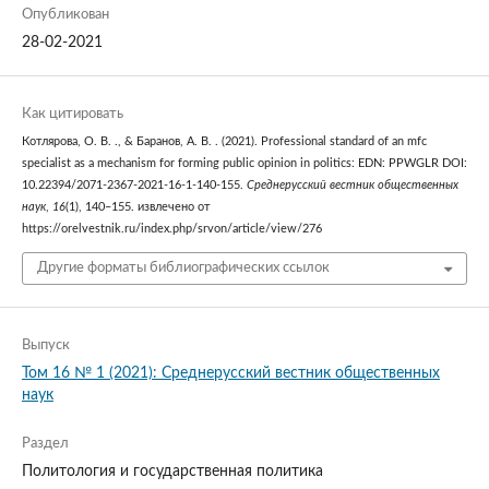
Опубликован
28-02-2021
Как цитировать
Котлярова, О. В. ., & Баранов, А. В. . (2021). Professional standard of an mfc
specialist as a mechanism for forming public opinion in politics: EDN: PPWGLR DOI:
10.22394/2071-2367-2021-16-1-140-155.
Среднерусский вестник общественных
наук
,
16
(1), 140–155. извлечено от
https://orelvestnik.ru/index.php/srvon/article/view/276
Другие форматы библиографических ссылок
Выпуск
Том 16 № 1 (2021): Среднерусский вестник общественных
наук
Раздел
Политология и государственная политика