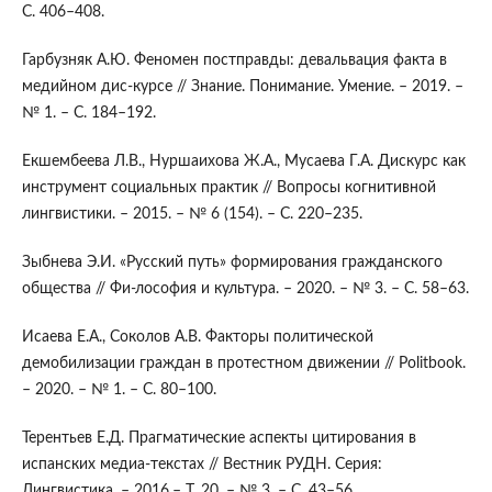
С. 406–408.
Гарбузняк А.Ю. Феномен постправды: девальвация факта в
медийном дис-курсе // Знание. Понимание. Умение. – 2019. –
№ 1. – С. 184–192.
Екшембеева Л.В., Нуршаихова Ж.А., Мусаева Г.А. Дискурс как
инструмент социальных практик // Вопросы когнитивной
лингвистики. – 2015. – № 6 (154). – С. 220–235.
Зыбнева Э.И. «Русский путь» формирования гражданского
общества // Фи-лософия и культура. – 2020. – № 3. – С. 58–63.
Исаева Е.А., Соколов А.В. Факторы политической
демобилизации граждан в протестном движении // Politbook.
– 2020. – № 1. – С. 80–100.
Терентьев Е.Д. Прагматические аспекты цитирования в
испанских медиа-текстах // Вестник РУДН. Серия:
Лингвистика. – 2016.– Т. 20. – № 3. – С. 43–56.