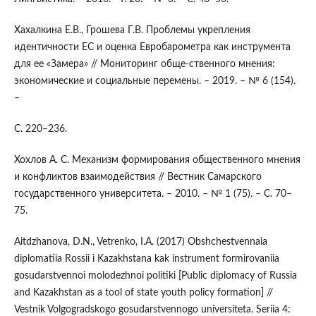
Хахалкина Е.В., Грошева Г.В. Проблемы укрепления
идентичности ЕС и оценка Евробарометра как инструмента
для ее «Замера» // Мониторинг обще-ственного мнения:
экономические и социальные перемены. – 2019. – № 6 (154).
–
С. 220–236.
Хохлов А. С. Механизм формирования общественного мнения
и конфликтов взаимодействия // Вестник Самарского
государственного университета. – 2010. – № 1 (75). – С. 70–
75.
Aitdzhanova, D.N., Vetrenko, I.A. (2017) Obshchestvennaia
diplomatiia Rossii i Kazakhstana kak instrument formirovaniia
gosudarstvennoi molodezhnoi politiki [Public diplomacy of Russia
and Kazakhstan as a tool of state youth policy formation] //
Vestnik Volgogradskogo gosudarstvennogo universiteta. Seriia 4: