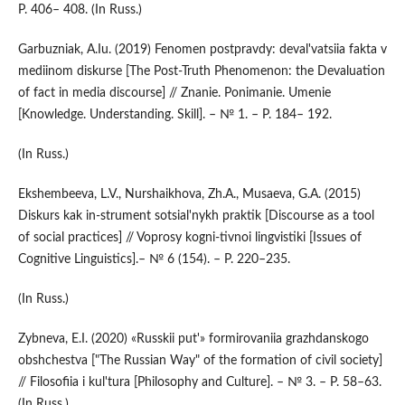
P. 406– 408. (In Russ.)
Garbuzniak, A.Iu. (2019) Fenomen postpravdy: deval'vatsiia fakta v
mediinom diskurse [The Post-Truth Phenomenon: the Devaluation
of fact in media discourse] // Znanie. Ponimanie. Umenie
[Knowledge. Understanding. Skill]. – № 1. – P. 184– 192.
(In Russ.)
Ekshembeeva, L.V., Nurshaikhova, Zh.A., Musaeva, G.A. (2015)
Diskurs kak in-strument sotsial'nykh praktik [Discourse as a tool
of social practices] // Voprosy kogni-tivnoi lingvistiki [Issues of
Cognitive Linguistics].– № 6 (154). – P. 220–235.
(In Russ.)
Zybneva, E.I. (2020) «Russkii put'» formirovaniia grazhdanskogo
obshchestva ["The Russian Way" of the formation of civil society]
// Filosofiia i kul'tura [Philosophy and Culture]. – № 3. – P. 58–63.
(In Russ.)