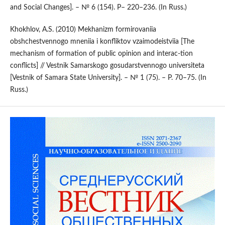
and Social Changes]. – № 6 (154). P– 220–236. (In Russ.)
Khokhlov, A.S. (2010) Mekhanizm formirovaniia
obshchestvennogo mneniia i konfliktov vzaimodeistviia [The
mechanism of formation of public opinion and interac-tion
conflicts] // Vestnik Samarskogo gosudarstvennogo universiteta
[Vestnik of Samara State University]. – № 1 (75). – P. 70–75. (In
Russ.)