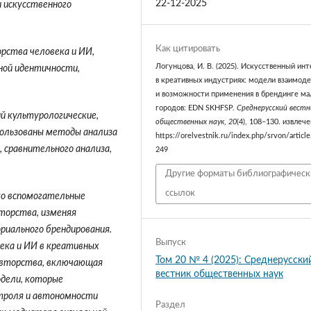
22-12-2025
 искусственного
Как цитировать
рства человека и ИИ,
Логунцова, И. В. (2025). Искусственный ин
ной идентичности,
в креативных индустриях: модели взаимоде
и возможности применения в брендинге ма
городов: EDN SKHFSP.
Среднерусский вестн
й культурологические,
общественных наук
,
20
(4), 108–130. извлеч
пользованы методы анализа
https://orelvestnik.ru/index.php/srvon/articl
 сравнительного анализа,
249
Другие форматы библиографическ
ссылок
ко вспомогательные
вторства, изменяя
риального брендирования.
Выпуск
ека и ИИ в креативных
Том 20 № 4 (2025): Среднерусски
авторства, включающая
вестник общественных наук
дели, которые
нтроля и автономности
Раздел