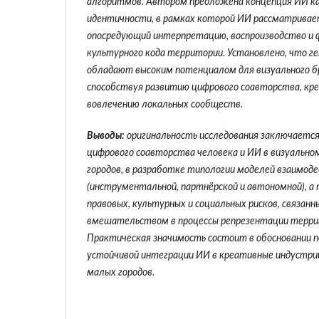
алгоритмов. Автором предложена концепция ИИ ка
идентичности, в рамках которой ИИ рассматривае
опосредующий интерпретацию, воспроизводство и 
культурного кода территории. Установлено, что г
обладают высоким потенциалом для визуального бр
способствуя развитию цифрового соавторства, кр
вовлечению локальных сообществ.
Выводы:
оригинальность исследования заключается
цифрового соавторства человека и ИИ в визуально
городов, в разработке типологии моделей взаимод
(инструментальной, партнёрской и автономной), 
правовых, культурных и социальных рисков, связан
вмешательством в процессы репрезентации террит
Практическая значимость состоит в обосновании п
устойчивой интеграции ИИ в креативные индустри
малых городов.