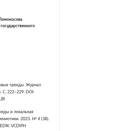
 Ломоносова
 государственного
новые тренды. Журнал
. С. 222–229. DOI:
LBI
среды и локальная
миотики. 2023. № 4 (38).
. EDN: VCDIPH