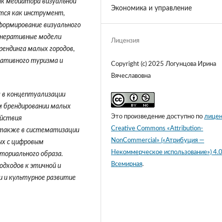
к медиатора визуальной
Экономика и управление
тся как инструмент,
формирование визуального
енеративные модели
Лицензия
ендинга малых городов,
еативного туризма и
Copyright (c) 2025 Логунцова Ирина
Вячеславовна
 в концептуализации
м брендировании малых
Это произведение доступно по
лицен
ействия
Creative Commons «Attribution-
а также в систематизации
NonCommercial» («Атрибуция —
ных с цифровым
Некоммерческое использование») 4.
ориального образа.
Всемирная
.
одходов к этичной и
и и культурное развитие