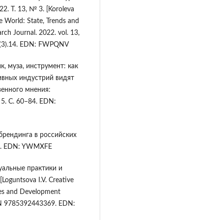
. Т. 13, № 3. [Koroleva
the World: State, Trends and
h Journal. 2022. vol. 13,
13(3).14. EDN: FWPQNV
к, муза, инструмент: как
ивных индустрий видят
венного мнения:
5. С. 60–84. EDN:
брендинга в российских
 с. EDN: YWMXFE
уальные практики и
Loguntsova I.V. Creative
ices and Development
ISBN 9785392443369. EDN: