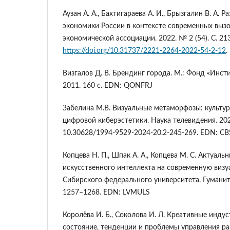
Аузан А. А., Бахтигараева А. И., Брызгалин В. А. 
экономики России в контексте современных выз
экономической ассоциации. 2022. № 2 (54). С. 21
https://doi.org/10.31737/2221-2264-2022-54-2-12
.
Визгалов Д. В. Брендинг города. М.: Фонд «Инст
2011. 160 с. EDN: QONFRJ
Забелина М.В. Визуальные метаморфозы: культур
цифровой киберэстетики. Наука телевидения. 2024
10.30628/1994-9529-2024-20.2-245-269. EDN: C
Копцева Н. П., Шпак А. А., Копцева М. С. Актуал
искусственного интеллекта на современную визу
Сибирского федерального университета. Гуманита
1257–1268. EDN: LVMULS
Королёва И. Б., Соколова И. Л. Креативные индус
состояние, тенденции и проблемы управления р