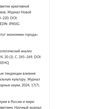
Развитие креативной
овов. Журнал Новой
3–220. DOI:
 EDN: IPXSIG
итут экономики города».
ологический анализ
. 20 (2). С. 245–269. DOI:
BSEHQ
ьные тенденции влияния
альную культуру. Журнал
рные науки, 2024, 17(7),
трии в России и мире:
азвитием. Научный журнал