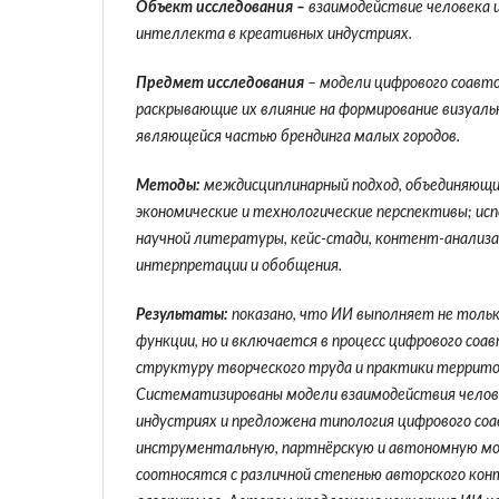
Объект исследования –
взаимодействие человека и
интеллекта в креативных индустриях.
Предмет исследования
– модели цифрового соавто
раскрывающие их влияние на формирование визуаль
являющейся частью брендинга малых городов.
Методы:
междисциплинарный подход, объединяющи
экономические и технологические перспективы; ис
научной литературы, кейс-стади, контент-анализа,
интерпретации и обобщения.
Результаты:
показано, что ИИ выполняет не толь
функции, но и включается в процесс цифрового соа
структуру творческого труда и практики террито
Систематизированы модели взаимодействия челов
индустриях и предложена типология цифрового со
инструментальную, партнёрскую и автономную мо
соотносятся с различной степенью авторского ко