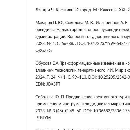
Лэндри Ч. Креативный город. М.: Классика-ХХI, 2
Макаров П. Ю., Соколова М. В., Илларионов А. Е
брендинга малых городов: опрос руководителей
администраций. Вопросы государственного и му
2023. № 1. С. 66–88. . DOI: 10.17323/1999-5431-
QRGZEG
Обухова Е.А. Трансформационные изменения в к
влиянием технологий генеративного ИИ. Мир эк
2024. Т. 24, № 1. С. 99–113. DOI: 10.25205/2542
EDN: JBXSPT
Соболева Ю. П. Продвижение креативного туризм
применением инструментов диджитал-маркетинга
2023. № 3 (45). С. 49–60. DOI: 10.36683/2306-1
PTBLYM