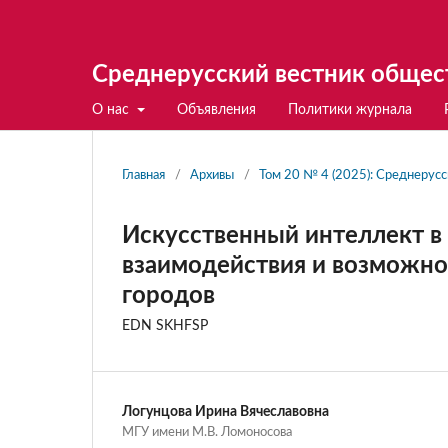
Среднерусский вестник общес
О нас
Объявления
Политики журнала
Главная
/
Архивы
/
Том 20 № 4 (2025): Среднерус
Искусственный интеллект в
взаимодействия и возможно
городов
EDN SKHFSP
Логунцова Ирина Вячеславовна
МГУ имени М.В. Ломоносова