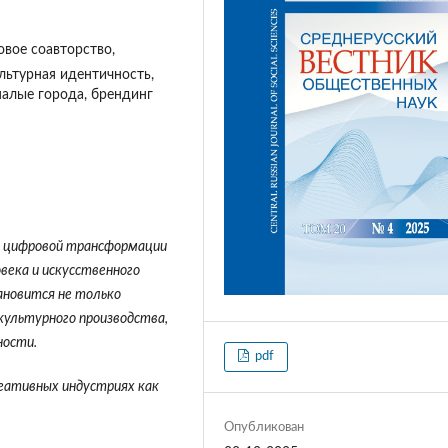
овое соавторство,
льтурная идентичность,
малые города, брендинг
и цифровой трансформации
века и искусственного
ановится не только
культурного производства,
ности.
pdf
еативных индустриях как
Опубликован