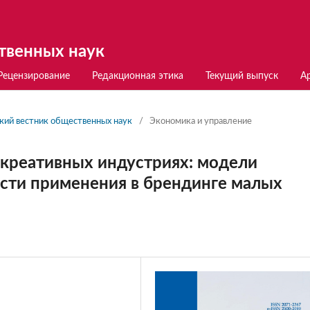
твенных наук
Рецензирование
Редакционная этика
Текущий выпуск
А
ский вестник общественных наук
/
Экономика и управление
 креативных индустриях: модели
сти применения в брендинге малых