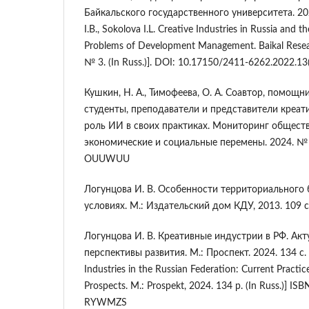
Байкальского государственного университета. 2022
I.B., Sokolova I.L. Creative Industries in Russia and 
Problems of Development Management. Baikal Researc
№ 3. (In Russ.)]. DOI: 10.17150/2411-6262.2022.
Кушкин, Н. А., Тимофеева, О. А. Соавтор, помощни
студенты, преподаватели и представители креат
роль ИИ в своих практиках. Мониторинг общест
экономические и социальные перемены. 2024. № 
OUUWUU
Логунцова И. В. Особенности территориального 
условиях. М.: Издательский дом КДУ, 2013. 109
Логунцова И. В. Креативные индустрии в РФ. Акт
перспективы развития. М.: Проспект. 2024. 134 с. [
Industries in the Russian Federation: Current Pract
Prospects. M.: Prospekt, 2024. 134 p. (In Russ.)] 
RYWMZS