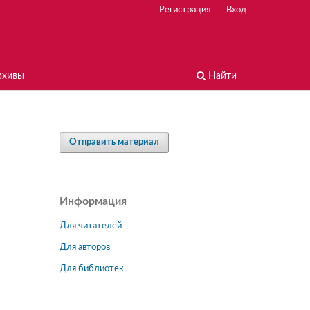
Регистрация
Вход
рхивы
Найти
Отправить материал
Информация
Для читателей
Для авторов
Для библиотек