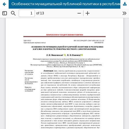
Особенности муниципальной публичной политики в республике Карелия в контексте реформы местного самоуправления