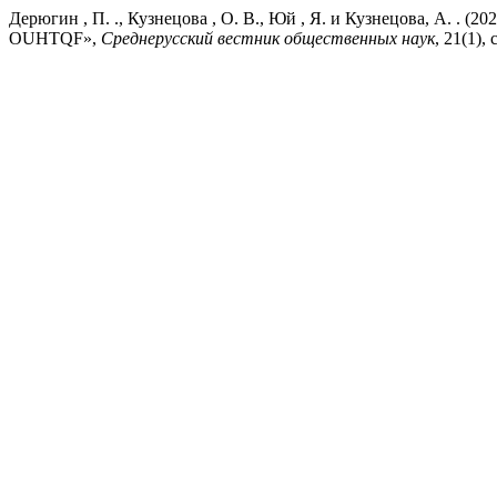
Дерюгин , П. ., Кузнецова , О. В., Юй , Я. и Кузне
OUHTQF»,
Среднерусский вестник общественных наук
, 21(1),