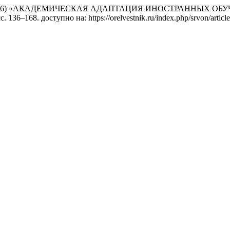
цова, А. . (2026) «АКАДЕМИЧЕСКАЯ АДАПТАЦИЯ ИНОСТРАН
 сс. 136–168. доступно на: https://orelvestnik.ru/index.php/srvon/arti