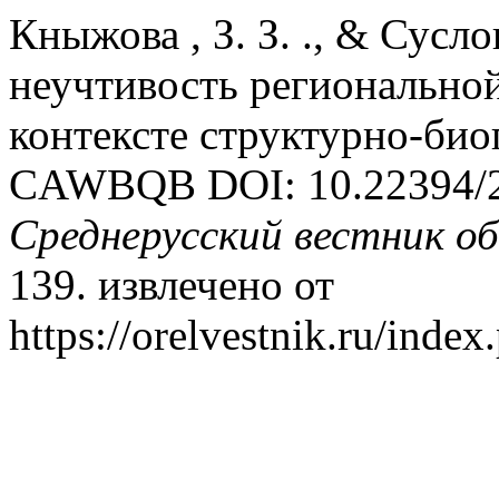
Кныжова , З. З. ., & Сусло
неучтивость региональной
контексте структурно-био
CAWBQB DOI: 10.22394/20
Среднерусский вестник о
139. извлечено от
https://orelvestnik.ru/index