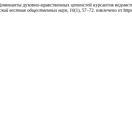
21). Доминанты духовно-нравственных ценностей курсантов ведом
ский вестник общественных наук
,
16
(1), 57–72. извлечено от https