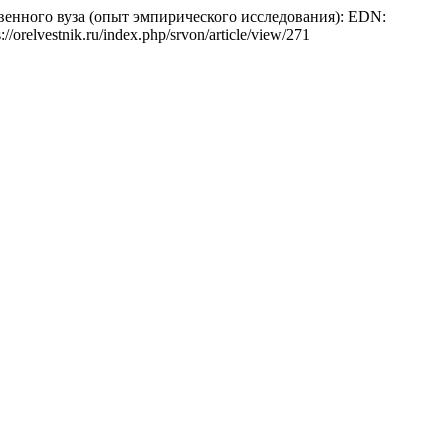
ственного вуза (опыт эмпирического исследования): EDN:
://orelvestnik.ru/index.php/srvon/article/view/271