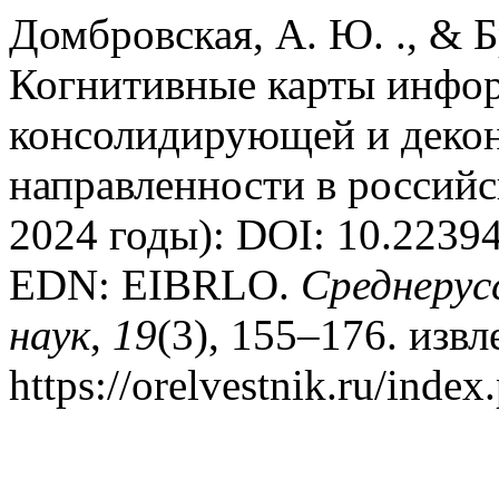
Домбровская, А. Ю. ., & Б
Когнитивные карты инфо
консолидирующей и деко
направленности в россий
2024 годы): DOI: 10.2239
EDN: EIBRLO.
Среднерус
наук
,
19
(3), 155–176. извл
https://orelvestnik.ru/index