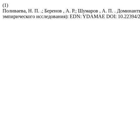
(1)
Поливаева, Н. П. .; Беренов , А. Р.; Шумаров , А. П. . Домин
эмпирического исследования): EDN: YDAMAE DOI: 10.22394/20