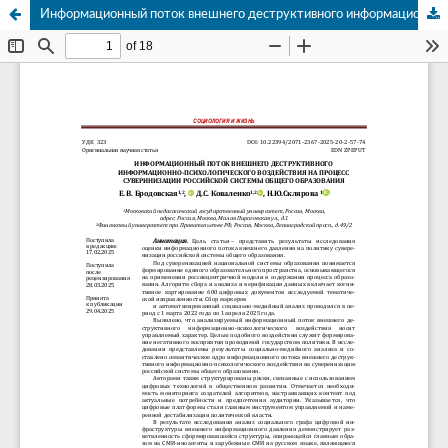
Информационный поток внешнего деструктивного информационно-психологического воздействия на процесс суверенизации российской системы общего образования