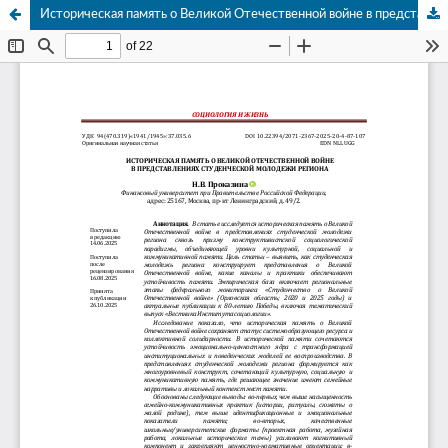
Историческая память о Великой Отечественной войне в представлениях студенческой молодежи